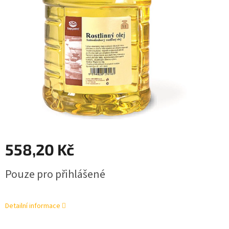
558,20 Kč
Měrná
Pouze pro přihlášené
cena:
Detailní informace