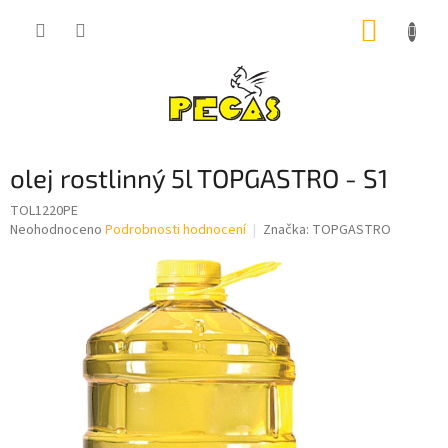
Přejít
NÁKUP
na
obsah
KOŠÍK
olej rostlinný 5l TOPGASTRO - S1
TOL1220PE
Průměrné
Neohodnoceno
Podrobnosti hodnocení
Značka:
TOPGASTRO
hodnocení
produktu
je
0,0
z
5
hvězdiček.