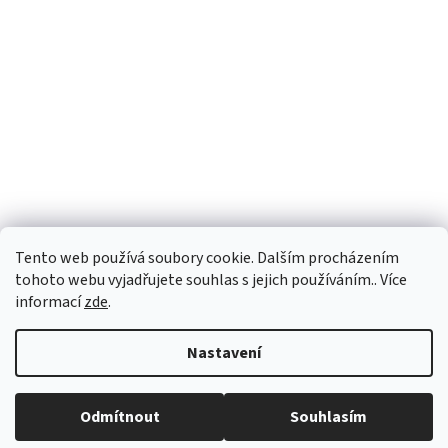
Tento web používá soubory cookie. Dalším procházením
tohoto webu vyjadřujete souhlas s jejich používáním.. Více
informací
zde
.
Vytvořil Shoptet
Nastavení
Copyright 2026
PEGASPLUS
. Všechna práva vyhrazena.
Upravit
Odmítnout
Souhlasím
nastavení cookies