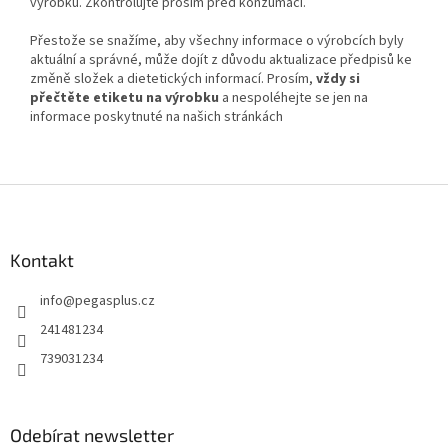
výrobku. Zkontrolujte prosím před konzumací.
Přestože se snažíme, aby všechny informace o výrobcích byly
aktuální a správné, může dojít z důvodu aktualizace předpisů ke
změně složek a dietetických informací. Prosím,
vždy si
přečtěte etiketu na výrobku
a nespoléhejte se jen na
informace poskytnuté na našich stránkách
Z
á
p
a
Kontakt
t
info
@
pegasplus.cz
í
241481234
739031234
Odebírat newsletter