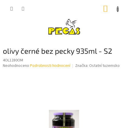
Přejít
NÁKUP
na
obsah
KOŠÍK
olivy černé bez pecky 935ml - S2
4OL1280OM
Průměrné
Neohodnoceno
Podrobnosti hodnocení
Značka:
Ostatní tuzemsko
hodnocení
produktu
je
0,0
z
5
hvězdiček.