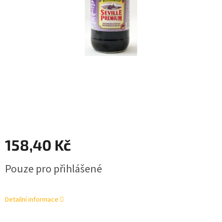
158,40 Kč
Měrná
Pouze pro přihlášené
cena:
Detailní informace