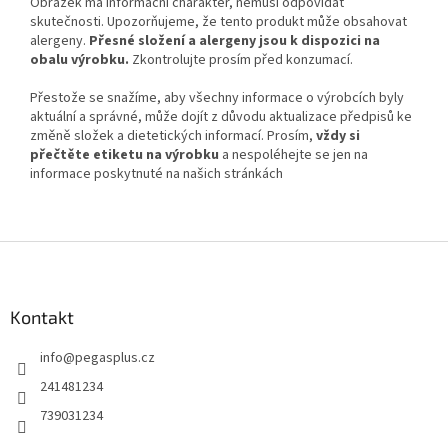
Obrázek má informační charakter, nemusí odpovídat
skutečnosti. Upozorňujeme, že tento produkt může obsahovat
alergeny.
Přesné složení a alergeny jsou k dispozici na
obalu výrobku.
Zkontrolujte prosím před konzumací.
Přestože se snažíme, aby všechny informace o výrobcích byly
aktuální a správné, může dojít z důvodu aktualizace předpisů ke
změně složek a dietetických informací. Prosím,
vždy si
přečtěte etiketu na výrobku
a nespoléhejte se jen na
informace poskytnuté na našich stránkách
Z
á
p
a
Kontakt
t
info
@
pegasplus.cz
í
241481234
739031234