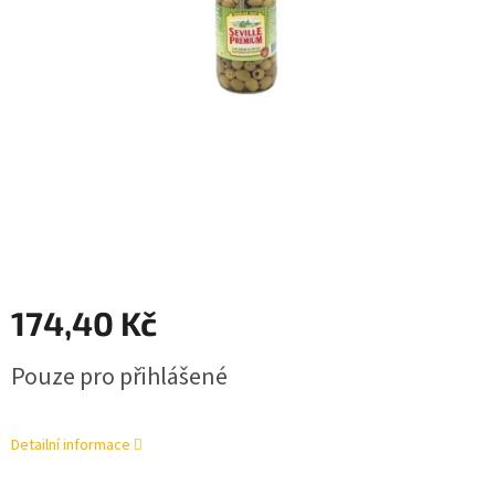
174,40 Kč
Měrná
Pouze pro přihlášené
cena:
Detailní informace