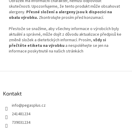
Obrázek má informační charakter, nemusí odpovídat
skutečnosti. Upozorňujeme, že tento produkt může obsahovat
alergeny.
Přesné složení a alergeny jsou k dispozici na
obalu výrobku.
Zkontrolujte prosím před konzumací.
Přestože se snažíme, aby všechny informace o výrobcích byly
aktuální a správné, může dojít z důvodu aktualizace předpisů ke
změně složek a dietetických informací. Prosím,
vždy si
přečtěte etiketu na výrobku
a nespoléhejte se jen na
informace poskytnuté na našich stránkách
Z
á
p
a
Kontakt
t
info
@
pegasplus.cz
í
241481234
739031234