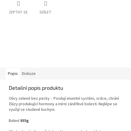
ZEPTAT SE
SDÍLET
Popis
Diskuze
Detailní popis produktu
Olivy zelené bez pecky -
Posilují imunitní systém, srdce, chrání
žlázy produkující hormony a mírní zánětlivé bolesti. Nejlépe se
využijí ve studené kuchyni.
Balení
935
g