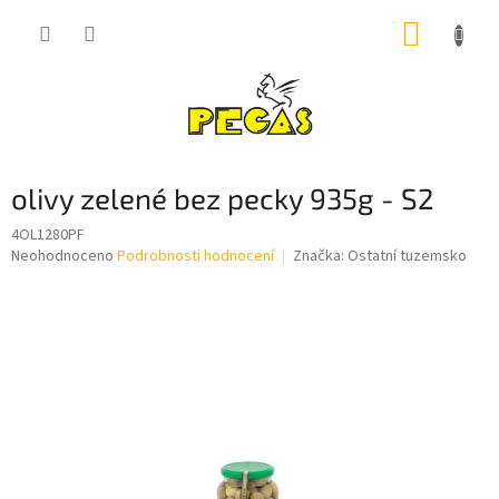
Přejít
NÁKUP
na
obsah
KOŠÍK
olivy zelené bez pecky 935g - S2
4OL1280PF
Průměrné
Neohodnoceno
Podrobnosti hodnocení
Značka:
Ostatní tuzemsko
hodnocení
produktu
je
0,0
z
5
hvězdiček.