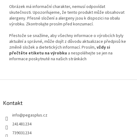
Obrázek má informační charakter, nemusí odpovídat
skutečnosti. Upozorňujeme, že tento produkt může obsahovat
alergeny. Přesné složení a alergeny jsou k dispozici na obalu
výrobku. Zkontrolujte prosím před konzumací.
Přestože se snažíme, aby všechny informace o výrobcích byly
aktuální a správné, může dojít z důvodu aktualizace předpisů ke
změně složek a dietetických informací. Prosím,
vždy si
přečtěte etiketu na výrobku
a nespoléhejte se jen na
informace poskytnuté na našich stránkách
Z
á
p
a
Kontakt
t
info
@
pegasplus.cz
í
241481234
739031234