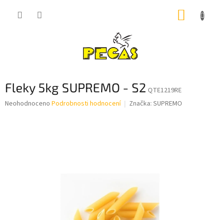
Přejít
NÁKUP
na
obsah
KOŠÍK
Fleky 5kg SUPREMO - S2
QTE1219RE
Průměrné
Neohodnoceno
Podrobnosti hodnocení
Značka:
SUPREMO
hodnocení
produktu
je
0,0
z
5
hvězdiček.