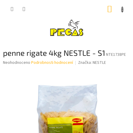
Přejít
NÁKUP
na
obsah
KOŠÍK
penne rigate 4kg NESTLE - S1
NTE1738PE
Průměrné
Neohodnoceno
Podrobnosti hodnocení
Značka:
NESTLE
hodnocení
produktu
je
0,0
z
5
hvězdiček.