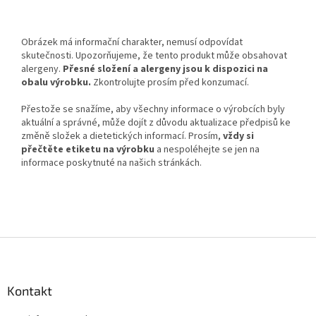
Obrázek má informační charakter, nemusí odpovídat
skutečnosti. Upozorňujeme, že tento produkt může obsahovat
alergeny.
Přesné složení a alergeny jsou k dispozici na
obalu výrobku.
Zkontrolujte prosím před konzumací.
Přestože se snažíme, aby všechny informace o výrobcích byly
aktuální a správné, může dojít z důvodu aktualizace předpisů ke
změně složek a dietetických informací. Prosím,
vždy si
přečtěte etiketu na výrobku
a nespoléhejte se jen na
informace poskytnuté na našich stránkách.
Z
á
p
a
Kontakt
t