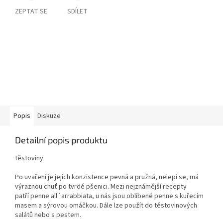
ZEPTAT SE
SDÍLET
Popis
Diskuze
Detailní popis produktu
těstoviny
Po uvaření je jejich konzistence pevná a pružná, nelepí se, má
výraznou chuť po tvrdé pšenici. Mezi nejznámější recepty
patří penne all´arrabbiata, u nás jsou oblíbené penne s kuřecím
masem a sýrovou omáčkou. Dále lze použít do těstovinových
salátů nebo s pestem.