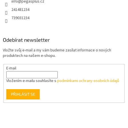
info
@
pegasplus.cz
í
241481234
739031234
Odebírat newsletter
Vložte svůj e-mail a my vám budeme zasílat informace o nových
produktech na našem e-shopu.
E-mail
Vložením e-mailu souhlasíte s
podmínkami ochrany osobních údajů
PŘIHLÁSIT SE