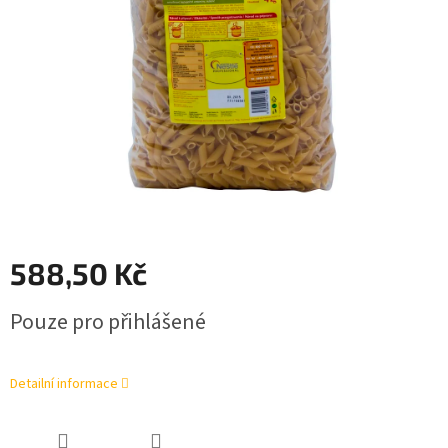
588,50 Kč
Měrná
Pouze pro přihlášené
cena:
Detailní informace