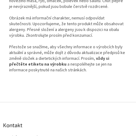
hovězího masa, ryb, omáček, polévek nebo salátů. Chuť pepře
je nevýraznější, pokud jsou bobule čerstvě rozdrcené.
Obrázek má informační charakter, nemusí odpovídat
skutečnosti. Upozorňujeme, že tento produkt může obsahovat
alergeny. Přesné složení a alergeny jsou k dispozici na obalu
výrobku. Zkontrolujte prosím před konzumací.
Přestože se snažíme, aby všechny informace o výrobcích byly
aktuální a správné, může dojít z důvodu aktualizace předpisů ke
změně složek a dietetických informací. Prosím,
vždy si
přečtěte etiketu na výrobku
a nespoléhejte se jen na
informace poskytnuté na našich stránkách.
Z
á
p
a
Kontakt
t