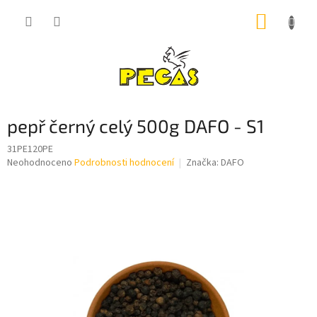
Přejít
NÁKUP
na
obsah
KOŠÍK
pepř černý celý 500g DAFO - S1
31PE120PE
Průměrné
Neohodnoceno
Podrobnosti hodnocení
Značka:
DAFO
hodnocení
produktu
je
0,0
z
5
hvězdiček.