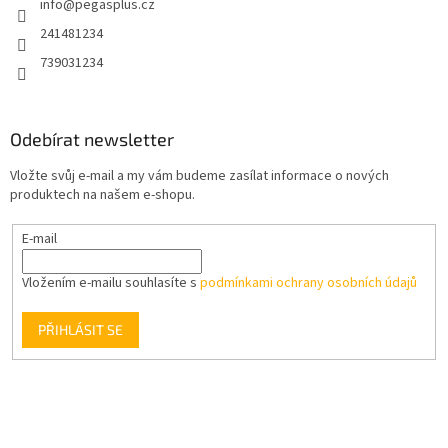
info
@
pegasplus.cz
í
241481234
739031234
Odebírat newsletter
Vložte svůj e-mail a my vám budeme zasílat informace o nových
produktech na našem e-shopu.
E-mail
Vložením e-mailu souhlasíte s
podmínkami ochrany osobních údajů
PŘIHLÁSIT SE