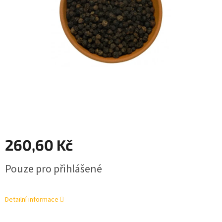
260,60 Kč
Měrná
Pouze pro přihlášené
cena:
Detailní informace