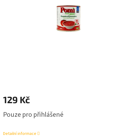
129 Kč
Měrná
Pouze pro přihlášené
cena:
Detailní informace