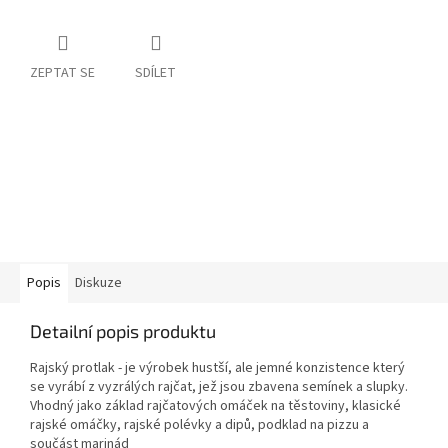
ZEPTAT SE
SDÍLET
Popis
Diskuze
Detailní popis produktu
Rajský protlak -
je výrobek hustší, ale jemné konzistence který
se vyrábí z vyzrálých rajčat, jež jsou zbavena semínek a slupky.
Vhodný jako základ rajčatových omáček na těstoviny, klasické
rajské omáčky, rajské polévky a dipů, podklad na pizzu a
součást marinád