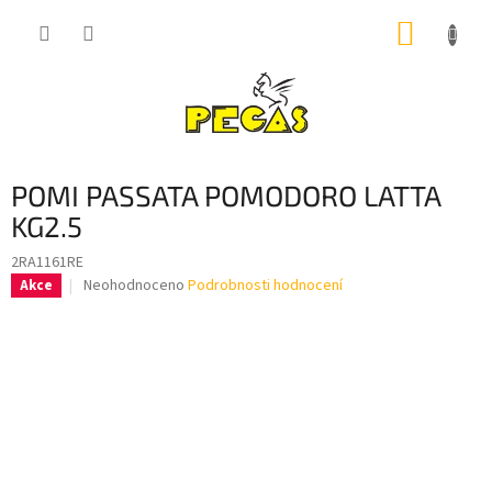
Přejít
NÁKUP
na
obsah
KOŠÍK
POMI PASSATA POMODORO LATTA
KG2.5
2RA1161RE
Průměrné
Neohodnoceno
Podrobnosti hodnocení
Akce
hodnocení
produktu
je
0,0
z
5
hvězdiček.