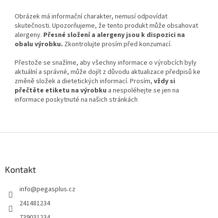
Obrázek má informační charakter, nemusí odpovídat
skutečnosti. Upozorňujeme, že tento produkt může obsahovat
alergeny.
Přesné složení a alergeny jsou k dispozici na
obalu výrobku.
Zkontrolujte prosím před konzumací.
Přestože se snažíme, aby všechny informace o výrobcích byly
aktuální a správné, může dojít z důvodu aktualizace předpisů ke
změně složek a dietetických informací. Prosím,
vždy si
přečtěte etiketu na výrobku
a nespoléhejte se jen na
informace poskytnuté na našich stránkách
Z
á
p
a
Kontakt
t
info
@
pegasplus.cz
í
241481234
739031234