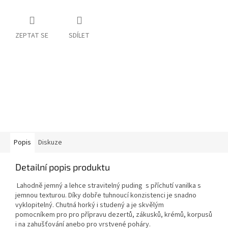
ZEPTAT SE
SDÍLET
Popis
Diskuze
Detailní popis produktu
Lahodně jemný a lehce stravitelný puding s příchutí vanilka s
jemnou texturou. Díky dobře tuhnoucí konzistenci je snadno
vyklopitelný
. Chutná horký i studený a je skvělým
pomocníkem pro pro přípravu dezertů, zákusků, krémů, korpusů
i na zahušťování anebo pro vrstvené poháry.