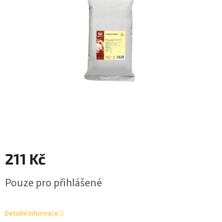
211 Kč
Měrná
Pouze pro přihlášené
cena:
Detailní informace