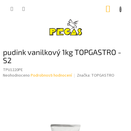
Přejít
NÁKUP
na
obsah
KOŠÍK
pudink vanilkový 1kg TOPGASTRO -
S2
TPU1220PE
Průměrné
Neohodnoceno
Podrobnosti hodnocení
Značka:
TOPGASTRO
hodnocení
produktu
je
0,0
z
5
hvězdiček.