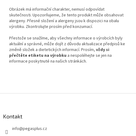
Obrázek má informační charakter, nemusí odpovídat
skutečnosti. Upozorňujeme, že tento produkt může obsahovat
alergeny. Přesné složení a alergeny jsou k dispozici na obalu
výrobku. Zkontrolujte prosím před konzumací.
Přestože se snažíme, aby všechny informace o výrobcích byly
aktuální a správné, může dojít z důvodu aktualizace předpisů ke
změně složek a dietetických informací. Prosím,
vždy si
přečtěte etiketu na výrobku
a nespoléhejte se jen na
informace poskytnuté na našich stránkách.
Z
á
p
a
Kontakt
t
info
@
pegasplus.cz
í