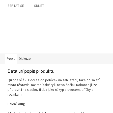
ZEPTAT SE
SDÍLET
Popis
Diskuze
Detailní popis produktu
Quinoa bílá -
Hodí se do polévek na zahuštění, také do salátů
místo těstovin. Nahradí také rýži nebo čočku. Dokonce ji lze
připravit i na sladko, třeba jako nákyp s ovocem, oříšky a
rozinkami
Balení
200g