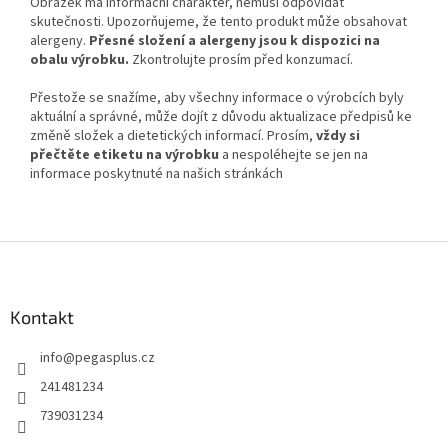
Obrázek má informační charakter, nemusí odpovídat
skutečnosti. Upozorňujeme, že tento produkt může obsahovat
alergeny.
Přesné složení a alergeny jsou k dispozici na
obalu výrobku.
Zkontrolujte prosím před konzumací.
Přestože se snažíme, aby všechny informace o výrobcích byly
aktuální a správné, může dojít z důvodu aktualizace předpisů ke
změně složek a dietetických informací. Prosím,
vždy si
přečtěte etiketu na výrobku
a nespoléhejte se jen na
informace poskytnuté na našich stránkách
Z
á
p
a
Kontakt
t
info
@
pegasplus.cz
í
241481234
739031234