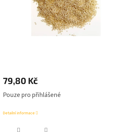
79,80 Kč
Měrná
Pouze pro přihlášené
cena:
Detailní informace