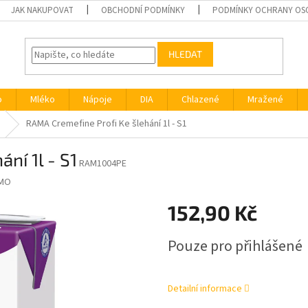
JAK NAKUPOVAT
OBCHODNÍ PODMÍNKY
PODMÍNKY OCHRANY OS
HLEDAT
o
Mléko
Nápoje
DIA
Chlazené
Mražené
RAMA Cremefine Profi Ke šlehání 1l - S1
ní 1l - S1
RAM1004PE
MO
152,90 Kč
Měrná
Pouze pro přihlášené
cena:
Detailní informace