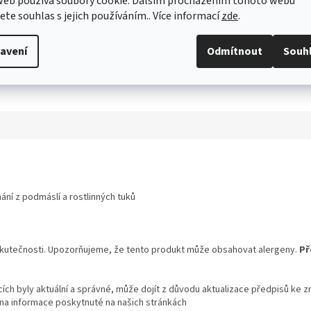
web používá soubory cookie. Dalším procházením tohoto webu
jete souhlas s jejich používáním.. Více informací
zde
.
avení
Odmítnout
Souh
ání z podmáslí a rostlinných tuků
skutečnosti. Upozorňujeme, že tento produkt může obsahovat alergeny.
Př
ch byly aktuální a správné, může dojít z důvodu aktualizace předpisů ke z
 na informace poskytnuté na našich stránkách