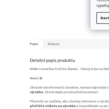
Tento 
vyjadřu
Nast
Popis
Diskuze
Detailní popis produktu
RAMA Cremefine Profi Ke šlehání - Tekutý krém na šleh
Balení
1l
Obrázek má informační charakter, nemusí odpovídat 
výrobku.
Zkontrolujte prosím před konzumací.
Přestože se snažíme, aby všechny informace o výrobcí
přečtěte etiketu na výrobku
a nespoléhejte se jen