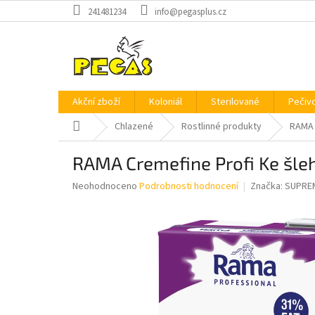
Přejít
241481234
info@pegasplus.cz
na
obsah
Akční zboží
Koloniál
Sterilované
Pečiv
Domů
Chlazené
Rostlinné produkty
RAMA
RAMA Cremefine Profi Ke šlehá
Průměrné
Neohodnoceno
Podrobnosti hodnocení
Značka:
SUPRE
hodnocení
produktu
je
0,0
z
5
hvězdiček.