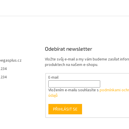
Odebírat newsletter
Vložte svůj e-mail a my vám budeme zasílat info
pegasplus.cz
produktech na našem e-shopu.
1234
1234
E-mail
Vložením e-mailu souhlasíte s
podmínkami ochr
údajů
PŘIHLÁSIT SE