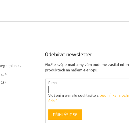
Odebírat newsletter
Vložte svůj e-mail a my vám budeme zasílat info
pegasplus.cz
produktech na našem e-shopu.
1234
1234
E-mail
Vložením e-mailu souhlasíte s
podmínkami ochr
údajů
PŘIHLÁSIT SE