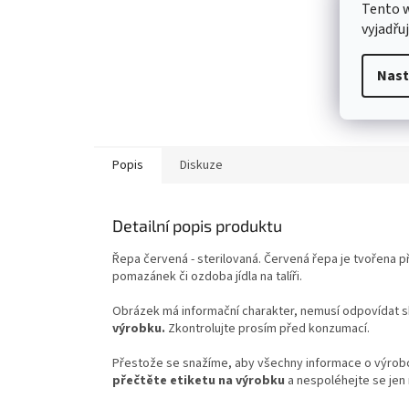
Tento 
vyjadřu
Nast
Popis
Diskuze
Detailní popis produktu
Řepa červená -
sterilovaná. Červená řepa je tvořena
pomazánek či ozdoba jídla na talíři.
Obrázek má informační charakter, nemusí odpovídat 
výrobku.
Zkontrolujte prosím před konzumací.
Přestože se snažíme, aby všechny informace o výrobcí
přečtěte etiketu na výrobku
a nespoléhejte se jen