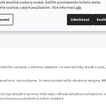
web používá soubory cookie. Dalším procházením tohoto webu
jete souhlas s jejich používáním.. Více informací
zde
.
avení
Odmítnout
Souh
 především
sacharidy a vlákninou. Najdeme v ní minerální látky draslík a zinek,
skutečnosti. Upozorňujeme, že tento produkt může obsahovat alergeny.
Př
ch byly aktuální a správné, může dojít z důvodu aktualizace předpisů ke z
 na informace poskytnuté na našich stránkách