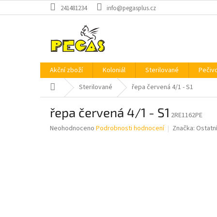
Přejít
241481234
info@pegasplus.cz
na
obsah
Akční zboží
Koloniál
Sterilované
Pečiv
Domů
Sterilované
řepa červená 4/1 - S1
řepa červená 4/1 - S1
2RE1162PE
Průměrné
Neohodnoceno
Podrobnosti hodnocení
Značka:
Ostatn
hodnocení
produktu
je
0,0
z
5
hvězdiček.