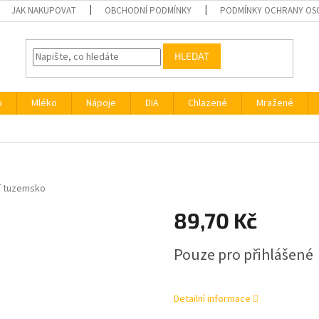
JAK NAKUPOVAT
OBCHODNÍ PODMÍNKY
PODMÍNKY OCHRANY OS
HLEDAT
o
Mléko
Nápoje
DIA
Chlazené
Mražené
í tuzemsko
89,70 Kč
Měrná
Pouze pro přihlášené
cena:
Detailní informace