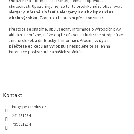
Obrázek má informační charakter, nemusí odpovídat
skutečnosti. Upozorňujeme, že tento produkt může obsahovat
alergeny.
Přesné složení a alergeny jsou k dispozici na
obalu výrobku.
Zkontrolujte prosím před konzumací.
Přestože se snažíme, aby všechny informace o výrobcích byly
aktuální a správné, může dojít z důvodu aktualizace předpisů ke
změně složek a dietetických informací. Prosím,
vždy si
přečtěte etiketu na výrobku
a nespoléhejte se jen na
informace poskytnuté na našich stránkách
Z
á
p
a
Kontakt
t
info
@
pegasplus.cz
í
241481234
739031234