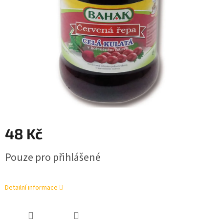
48 Kč
Měrná
Pouze pro přihlášené
cena:
Detailní informace