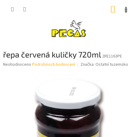
Přejít
NÁKUP
na
obsah
KOŠÍK
řepa červená kuličky 720ml
2RE1163PE
Průměrné
Neohodnoceno
Podrobnosti hodnocení
Značka:
Ostatní tuzemsko
hodnocení
produktu
je
0,0
z
5
hvězdiček.