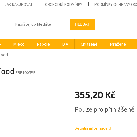
JAK NAKUPOVAT
OBCHODNÍ PODMÍNKY
PODMÍNKY OCHRANY OS
HLEDAT
o
Mléko
Nápoje
DIA
Chlazené
Mražené
aFood
Food
FRE1005PE
d
355,20 Kč
Měrná
Pouze pro přihlášené
cena:
Detailní informace