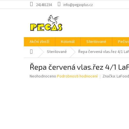
Přejít
241481234
info@pegasplus.cz
na
obsah
Akční zboží
Koloniál
Sterilované
Pečiv
Domů
Sterilované
Řepa červená vlas.řez 4/1 L
Řepa červená vlas.řez 4/1 La
Průměrné
Neohodnoceno
Podrobnosti hodnocení
Značka:
LaFoo
hodnocení
produktu
je
0,0
z
5
hvězdiček.