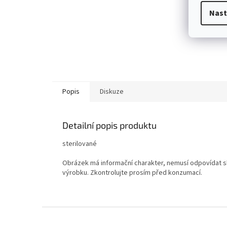
Nast
Popis
Diskuze
Detailní popis produktu
sterilované
Obrázek má informační charakter, nemusí odpovídat sk
výrobku. Zkontrolujte prosím před konzumací.
Z
á