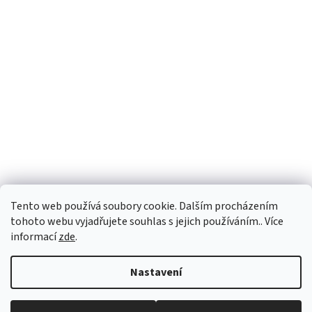
Tento web používá soubory cookie. Dalším procházením
tohoto webu vyjadřujete souhlas s jejich používáním.. Více
informací
zde
.
Vytvořil Shoptet
Nastavení
Copyright 2026
PEGASPLUS
. Všechna práva vyhrazena.
Upravit