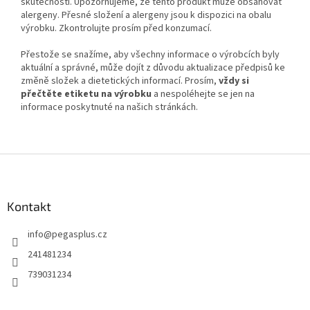
skutečnosti. Upozorňujeme, že tento produkt může obsahovat
alergeny. Přesné složení a alergeny jsou k dispozici na obalu
výrobku. Zkontrolujte prosím před konzumací.
Přestože se snažíme, aby všechny informace o výrobcích byly
aktuální a správné, může dojít z důvodu aktualizace předpisů ke
změně složek a dietetických informací. Prosím,
vždy si
přečtěte etiketu na výrobku
a nespoléhejte se jen na
informace poskytnuté na našich stránkách.
Z
á
p
a
Kontakt
t
info
@
pegasplus.cz
í
241481234
739031234