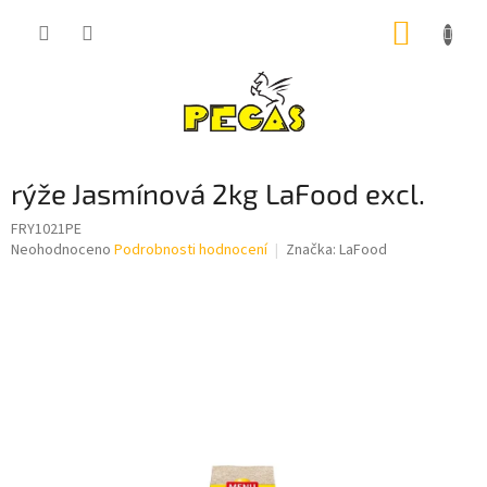
Přejít
NÁKUP
na
obsah
KOŠÍK
rýže Jasmínová 2kg LaFood excl.
FRY1021PE
Průměrné
Neohodnoceno
Podrobnosti hodnocení
Značka:
LaFood
hodnocení
produktu
je
0,0
z
5
hvězdiček.