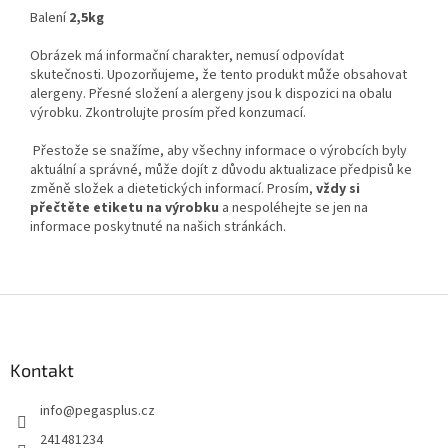
Balení
2,5kg
Obrázek má informační charakter, nemusí odpovídat
skutečnosti. Upozorňujeme, že tento produkt může obsahovat
alergeny. Přesné složení a alergeny jsou k dispozici na obalu
výrobku. Zkontrolujte prosím před konzumací.
Přestože se snažíme, aby všechny informace o výrobcích byly
aktuální a správné, může dojít z důvodu aktualizace předpisů ke
změně složek a dietetických informací. Prosím,
vždy si
přečtěte etiketu na výrobku
a nespoléhejte se jen na
informace poskytnuté na našich stránkách.
Z
á
p
a
Kontakt
t
info
@
pegasplus.cz
í
241481234