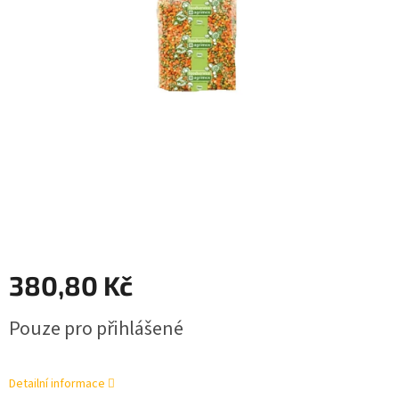
380,80 Kč
Měrná
Pouze pro přihlášené
cena:
Detailní informace