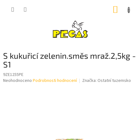
Přejít
NÁKUP
na
obsah
KOŠÍK
S kukuřicí zelenin.směs mraž.2,5kg -
S1
9ZE1255PE
Průměrné
Neohodnoceno
Podrobnosti hodnocení
Značka:
Ostatní tuzemsko
hodnocení
produktu
je
0,0
z
5
hvězdiček.