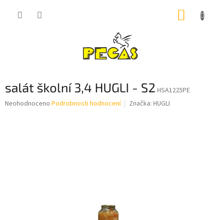
Přejít
NÁKUP
na
obsah
KOŠÍK
salát školní 3,4 HUGLI - S2
HSA1225PE
Průměrné
Neohodnoceno
Podrobnosti hodnocení
Značka:
HUGLI
hodnocení
produktu
je
0,0
z
5
hvězdiček.