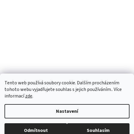
Tento web používá soubory cookie. Dalším procházením
tohoto webu vyjadřujete souhlas s jejich používáním.. Více
informací
zde
.
Vytvořil Shoptet
Nastavení
Copyright 2026
PEGASPLUS
. Všechna práva vyhrazena.
Upravit
Odmítnout
Souhlasím
nastavení cookies