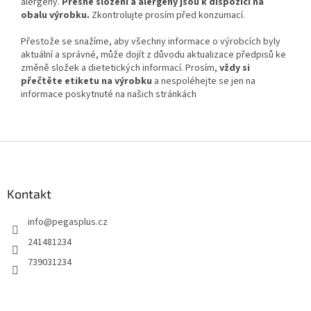
alergeny.
Přesné složení a alergeny jsou k dispozici na
obalu výrobku.
Zkontrolujte prosím před konzumací.
Přestože se snažíme, aby všechny informace o výrobcích byly
aktuální a správné, může dojít z důvodu aktualizace předpisů ke
změně složek a dietetických informací. Prosím,
vždy si
přečtěte etiketu na výrobku
a nespoléhejte se jen na
informace poskytnuté na našich stránkách
Z
á
p
a
Kontakt
t
info
@
pegasplus.cz
í
241481234
739031234