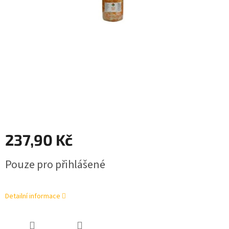
237,90 Kč
Měrná
Pouze pro přihlášené
cena:
Detailní informace