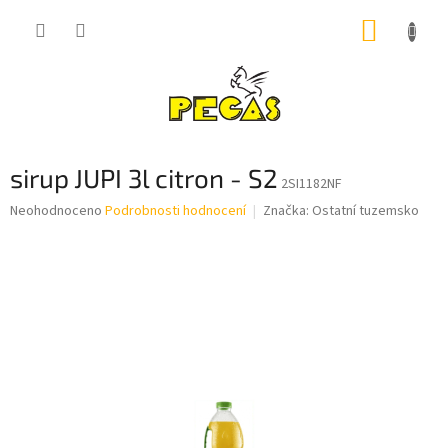
Přejít
NÁKUP
na
obsah
KOŠÍK
sirup JUPI 3l citron - S2
2SI1182NF
Průměrné
Neohodnoceno
Podrobnosti hodnocení
Značka:
Ostatní tuzemsko
hodnocení
produktu
je
0,0
z
5
hvězdiček.