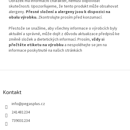
Obrázek má informační charakter, nemusí odpovídat
skutečnosti. Upozorňujeme, že tento produkt může obsahovat
alergeny.
Přesné složení a alergeny jsou k dispozici na
obalu výrobku.
Zkontrolujte prosím před konzumací.
Přestože se snažíme, aby všechny informace o výrobcích byly
aktuální a správné, může dojít z důvodu aktualizace předpisů ke
změně složek a dietetických informací. Prosím,
vždy si
přečtěte etiketu na výrobku
a nespoléhejte se jen na
informace poskytnuté na našich stránkách
Z
á
p
a
Kontakt
t
info
@
pegasplus.cz
í
241481234
739031234