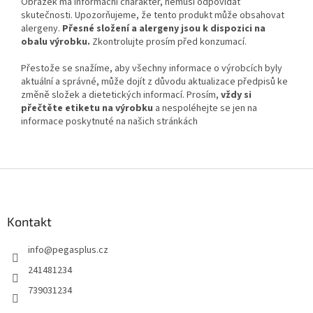
Obrázek má informační charakter, nemusí odpovídat
skutečnosti. Upozorňujeme, že tento produkt může obsahovat
alergeny.
Přesné složení a alergeny jsou k dispozici na
obalu výrobku.
Zkontrolujte prosím před konzumací.
Přestože se snažíme, aby všechny informace o výrobcích byly
aktuální a správné, může dojít z důvodu aktualizace předpisů ke
změně složek a dietetických informací. Prosím,
vždy si
přečtěte etiketu na výrobku
a nespoléhejte se jen na
informace poskytnuté na našich stránkách
Z
á
p
a
Kontakt
t
info
@
pegasplus.cz
í
241481234
739031234