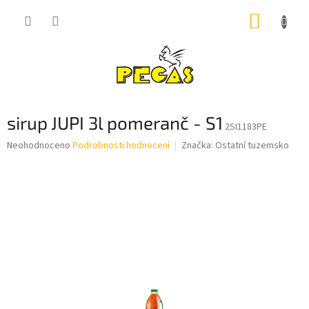
Přejít
NÁKUP
na
obsah
KOŠÍK
sirup JUPI 3l pomeranč - S1
2SI1183PE
Průměrné
Neohodnoceno
Podrobnosti hodnocení
Značka:
Ostatní tuzemsko
hodnocení
produktu
je
0,0
z
5
hvězdiček.