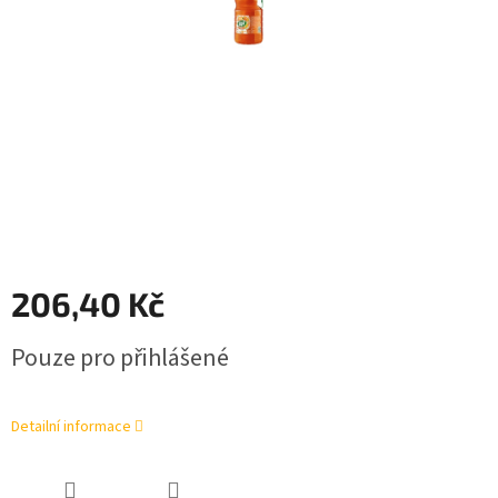
206,40 Kč
Měrná
Pouze pro přihlášené
cena:
Detailní informace