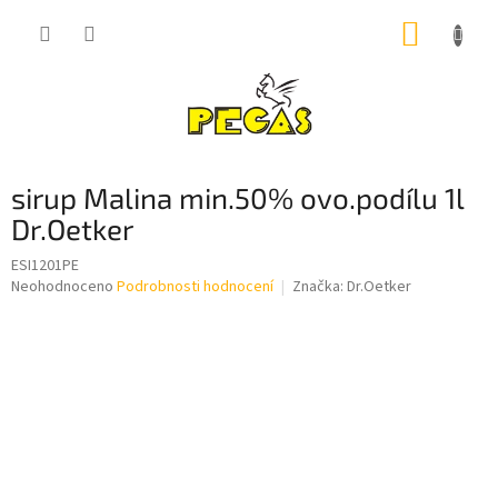
Přejít
NÁKUP
na
obsah
KOŠÍK
sirup Malina min.50% ovo.podílu 1l
Dr.Oetker
ESI1201PE
Průměrné
Neohodnoceno
Podrobnosti hodnocení
Značka:
Dr.Oetker
hodnocení
produktu
je
0,0
z
5
hvězdiček.