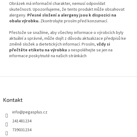
Obrázek má informační charakter, nemusí odpovídat
skutečnosti. Upozorňujeme, že tento produkt může obsahovat
alergeny.
Přesné složení a alergeny jsou k dispozici na
obalu výrobku.
Zkontrolujte prosím před konzumací.
Přestože se snažíme, aby všechny informace o výrobcích byly
aktuální a správné, může dojít z důvodu aktualizace předpisů ke
změně složek a dietetických informací. Prosím,
vždy si
přečtěte etiketu na výrobku
a nespoléhejte se jen na
informace poskytnuté na našich stránkách
Z
á
p
a
Kontakt
t
info
@
pegasplus.cz
í
241481234
739031234