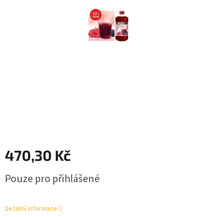
470,30 Kč
Měrná
Pouze pro přihlášené
cena:
Detailní informace