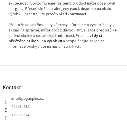
skutečnosti. Upozorňujeme, že tento produkt může obsahovat
alergeny. Přesné složení a alergeny jsou k dispozici na obalu
výrobku. Zkontrolujte prosím před konzumací.
Přestože se snažíme, aby všechny informace o výrobcích byly
aktuální a správné, může dojít z důvodu aktualizace předpisů ke
změně složek a dietetických informací. Prosím,
vždy si
přečtěte etiketu na výrobku
a nespoléhejte se jen na
informace poskytnuté na našich stránkách.
Z
á
p
a
Kontakt
t
info
@
pegasplus.cz
í
241481234
739031234