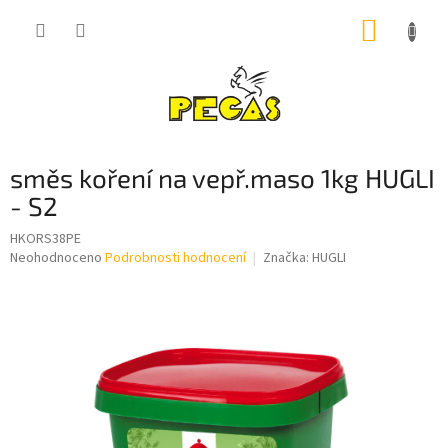
Přejít
NÁKUP
na
obsah
KOŠÍK
směs koření na vepř.maso 1kg HUGLI
- S2
HKORS38PE
Průměrné
Neohodnoceno
Podrobnosti hodnocení
Značka:
HUGLI
hodnocení
produktu
je
0,0
z
5
hvězdiček.