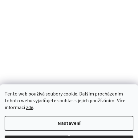
Tento web používá soubory cookie. Dalším procházením
tohoto webu vyjadřujete souhlas s jejich používáním.. Více
informací
zde
.
Vytvořil Shoptet
Nastavení
Copyright 2026
PEGASPLUS
. Všechna práva vyhrazena.
Upravit