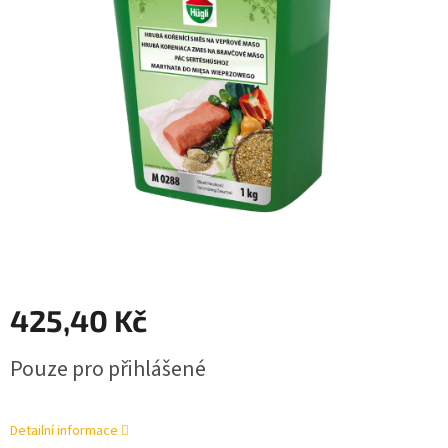
425,40 Kč
Měrná
Pouze pro přihlášené
cena:
Detailní informace