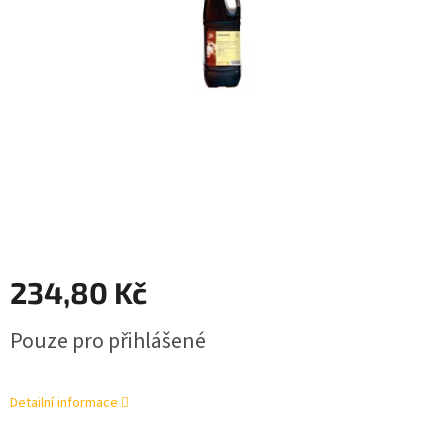
234,80 Kč
Měrná
Pouze pro přihlášené
cena:
Detailní informace