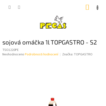
Přejít
NÁKUP
na
obsah
KOŠÍK
sojová omáčka 1l TOPGASTRO - S2
TSO1220PE
Průměrné
Neohodnoceno
Podrobnosti hodnocení
Značka:
TOPGASTRO
hodnocení
produktu
je
0,0
z
5
hvězdiček.