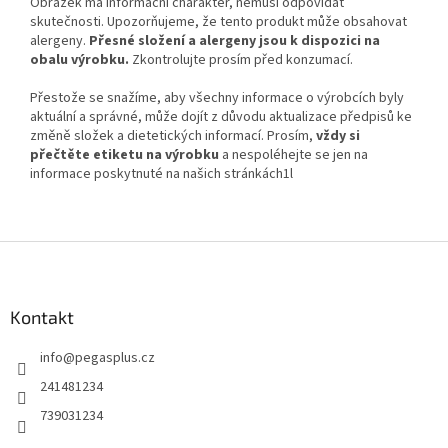
Obrázek má informační charakter, nemusí odpovídat
skutečnosti. Upozorňujeme, že tento produkt může obsahovat
alergeny.
Přesné složení a alergeny jsou k dispozici na
obalu výrobku.
Zkontrolujte prosím před konzumací.
Přestože se snažíme, aby všechny informace o výrobcích byly
aktuální a správné, může dojít z důvodu aktualizace předpisů ke
změně složek a dietetických informací. Prosím,
vždy si
přečtěte etiketu na výrobku
a nespoléhejte se jen na
informace poskytnuté na našich stránkách1l
Z
á
p
a
Kontakt
t
info
@
pegasplus.cz
í
241481234
739031234