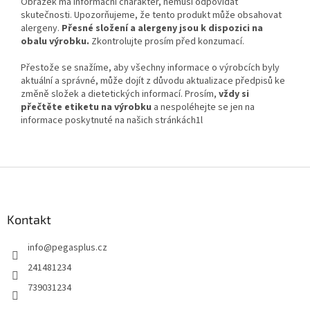
Obrázek má informační charakter, nemusí odpovídat
skutečnosti. Upozorňujeme, že tento produkt může obsahovat
alergeny.
Přesné složení a alergeny jsou k dispozici na
obalu výrobku.
Zkontrolujte prosím před konzumací.
Přestože se snažíme, aby všechny informace o výrobcích byly
aktuální a správné, může dojít z důvodu aktualizace předpisů ke
změně složek a dietetických informací. Prosím,
vždy si
přečtěte etiketu na výrobku
a nespoléhejte se jen na
informace poskytnuté na našich stránkách1l
Z
á
p
a
Kontakt
t
info
@
pegasplus.cz
í
241481234
739031234