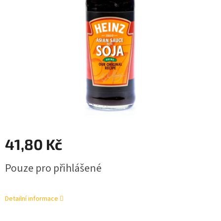
41,80 Kč
Měrná
Pouze pro přihlášené
cena:
Detailní informace