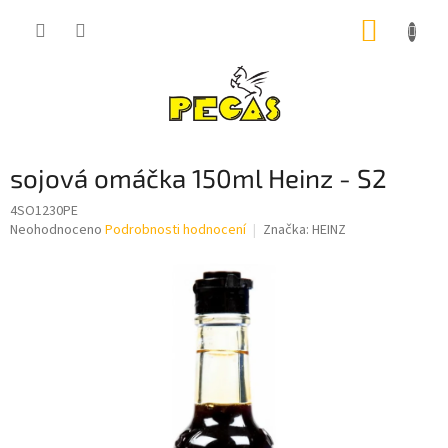
Přejít
NÁKUP
na
obsah
KOŠÍK
sojová omáčka 150ml Heinz - S2
4SO1230PE
Průměrné
Neohodnoceno
Podrobnosti hodnocení
Značka:
HEINZ
hodnocení
produktu
je
0,0
z
5
hvězdiček.