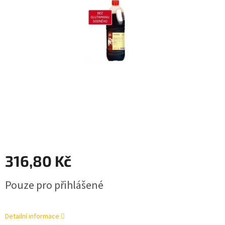
316,80 Kč
Měrná
Pouze pro přihlášené
cena:
Detailní informace