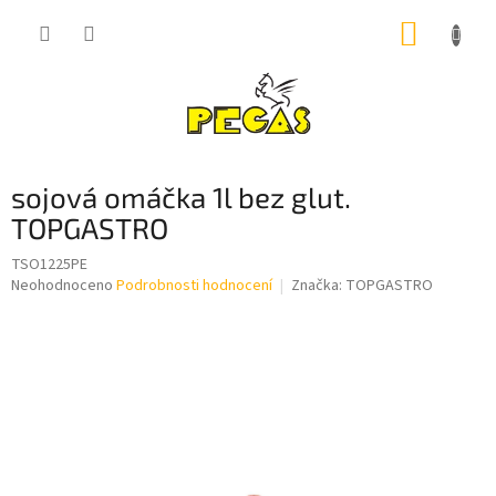
Přejít
NÁKUP
na
obsah
KOŠÍK
sojová omáčka 1l bez glut.
TOPGASTRO
TSO1225PE
Průměrné
Neohodnoceno
Podrobnosti hodnocení
Značka:
TOPGASTRO
hodnocení
produktu
je
0,0
z
5
hvězdiček.