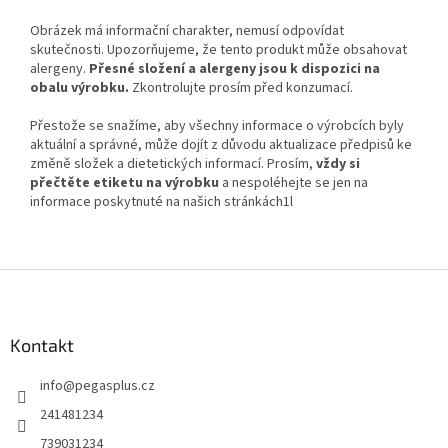
Obrázek má informační charakter, nemusí odpovídat
skutečnosti. Upozorňujeme, že tento produkt může obsahovat
alergeny.
Přesné složení a alergeny jsou k dispozici na
obalu výrobku.
Zkontrolujte prosím před konzumací.
Přestože se snažíme, aby všechny informace o výrobcích byly
aktuální a správné, může dojít z důvodu aktualizace předpisů ke
změně složek a dietetických informací. Prosím,
vždy si
přečtěte etiketu na výrobku
a nespoléhejte se jen na
informace poskytnuté na našich stránkách1l
Z
á
p
a
Kontakt
t
info
@
pegasplus.cz
í
241481234
739031234