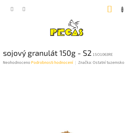
Přejít
NÁKUP
na
obsah
KOŠÍK
sojový granulát 150g - S2
1SO1063RE
Průměrné
Neohodnoceno
Podrobnosti hodnocení
Značka:
Ostatní tuzemsko
hodnocení
produktu
je
0,0
z
5
hvězdiček.