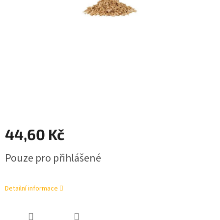
44,60 Kč
Měrná
Pouze pro přihlášené
cena:
Detailní informace