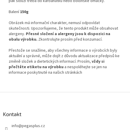
pak slouží třeba do karbanátků nebo boloňské omáčky.
Balení
150g
Obrázek má informační charakter, nemusí odpovídat
skutečnosti. Upozorňujeme, že tento produkt může obsahovat
alergeny.
Přesné složení a alergeny jsou k dispozici na
obalu výrobku.
Zkontrolujte prosím před konzumací.
Přestože se snažíme, aby všechny informace o výrobcích byly
aktuální a správné, může dojít z důvodu aktualizace předpisů ke
změně složek a dietetických informací. Prosím,
vždy si
přečtěte etiketu na výrobku
a nespoléhejte se jen na
informace poskytnuté na našich stránkách
Z
á
p
a
Kontakt
t
info
@
pegasplus.cz
í