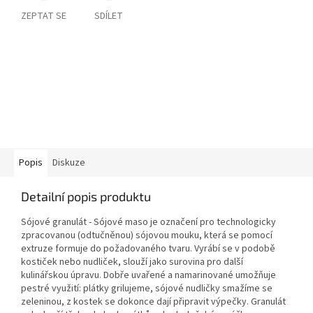
ZEPTAT SE
SDÍLET
Popis
Diskuze
Detailní popis produktu
Sójové granulát -
Sójové maso je
označení pro technologicky
zpracovanou (odtučněnou) sójovou mouku, která se pomocí
extruze formuje do požadovaného tvaru
. Vyrábí se v podobě
kostiček nebo nudliček, slouží jako surovina pro další
kulinářskou úpravu. Dobře uvařené a namarinované umožňuje
pestré využití: plátky grilujeme, sójové nudličky smažíme se
zeleninou, z kostek se dokonce dají připravit výpečky. Granulát