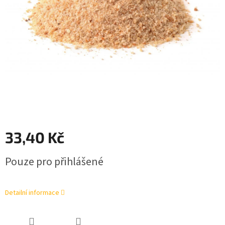
33,40 Kč
Měrná
Pouze pro přihlášené
cena:
Detailní informace