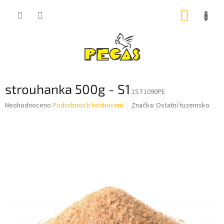
Přejít
NÁKUP
na
obsah
KOŠÍK
strouhanka 500g - S1
1ST1090PE
Průměrné
Neohodnoceno
Podrobnosti hodnocení
Značka:
Ostatní tuzemsko
hodnocení
produktu
je
0,0
z
5
hvězdiček.