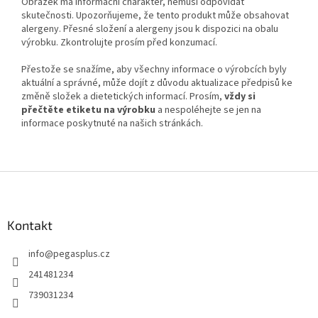
Obrázek má informační charakter, nemusí odpovídat
skutečnosti. Upozorňujeme, že tento produkt může obsahovat
alergeny. Přesné složení a alergeny jsou k dispozici na obalu
výrobku. Zkontrolujte prosím před konzumací.
Přestože se snažíme, aby všechny informace o výrobcích byly
aktuální a správné, může dojít z důvodu aktualizace předpisů ke
změně složek a dietetických informací. Prosím,
vždy si
přečtěte etiketu na výrobku
a nespoléhejte se jen na
informace poskytnuté na našich stránkách.
Z
á
p
a
Kontakt
t
info
@
pegasplus.cz
í
241481234
739031234