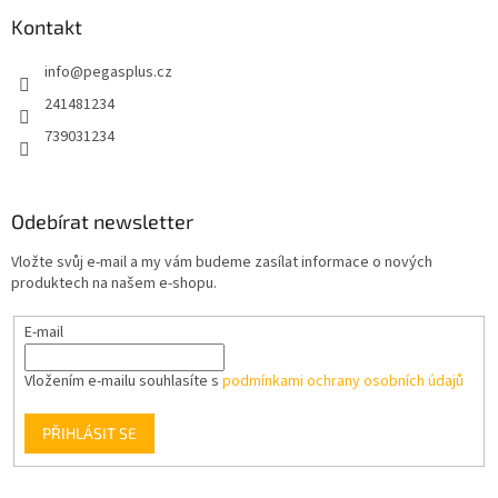
p
a
Kontakt
t
info
@
pegasplus.cz
í
241481234
739031234
Odebírat newsletter
Vložte svůj e-mail a my vám budeme zasílat informace o nových
produktech na našem e-shopu.
E-mail
Vložením e-mailu souhlasíte s
podmínkami ochrany osobních údajů
PŘIHLÁSIT SE