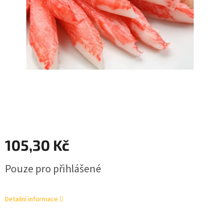
105,30 Kč
Měrná
Pouze pro přihlášené
cena:
Detailní informace