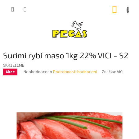
Přejít
NÁKUP
na
obsah
KOŠÍK
Surimi rybí maso 1kg 22% VICI - S2
9KR1211ME
Průměrné
Neohodnoceno
Podrobnosti hodnocení
Značka:
VICI
Akce
hodnocení
produktu
je
0,0
z
5
hvězdiček.