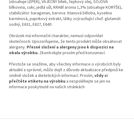
(obsahuje LEPEK), VAJEČNÝ bílek, řepkový olej, SÓJOVÁ
bílkovina, cukr, jedlá sůl, KRABÍ aroma 1,3% (obsahuje KORÝŠE),
stabilizátor: karagenan, barviva: titanová běloba, kyselina
karmínová, paprikový extrakt, látky zvýrazňující chuť: glutamát
sodný, E631, E627, E640
Obrázek má informační charakter, nemusí odpovídat
skutečnosti. Upozorňujeme, že tento produkt může obsahovat
alergeny.
Přesné složení a alergeny jsou k dispozici na
obalu výrobku.
Zkontrolujte prosím před konzumací.
Přestože se snažíme, aby všechny informace o výrobcích byly
aktuální a správné, může dojít z důvodu aktualizace předpisů ke
změně složek a dietetických informací. Prosím,
vždy si
přečtěte etiketu na výrobku
a nespoléhejte se jen na
informace poskytnuté na našich stránkách
Z
á