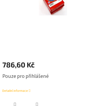
786,60 Kč
Měrná
Pouze pro přihlášené
cena:
Detailní informace