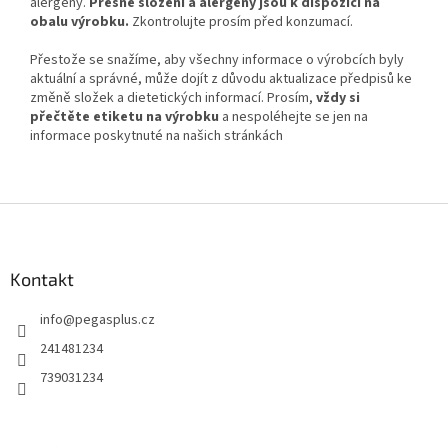
alergeny.
Přesné složení a alergeny jsou k dispozici na
obalu výrobku.
Zkontrolujte prosím před konzumací.
Přestože se snažíme, aby všechny informace o výrobcích byly
aktuální a správné, může dojít z důvodu aktualizace předpisů ke
změně složek a dietetických informací. Prosím,
vždy si
přečtěte etiketu na výrobku
a nespoléhejte se jen na
informace poskytnuté na našich stránkách
Z
á
p
a
Kontakt
t
info
@
pegasplus.cz
í
241481234
739031234