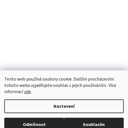
Tento web používá soubory cookie. Dalším procházením
tohoto webu vyjadřujete souhlas s jejich používáním.. Více
informací
zde
.
Vytvořil Shoptet
Nastavení
Copyright 2026
PEGASPLUS
. Všechna práva vyhrazena.
Upravit
Odmítnout
Souhlasím
nastavení cookies