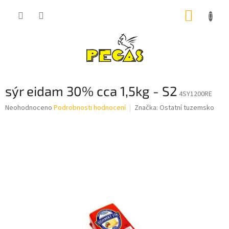
Přejít
NÁKUP
na
obsah
KOŠÍK
sýr eidam 30% cca 1,5kg - S2
4SY1200RE
Průměrné
Neohodnoceno
Podrobnosti hodnocení
Značka:
Ostatní tuzemsko
hodnocení
produktu
je
0,0
z
5
hvězdiček.