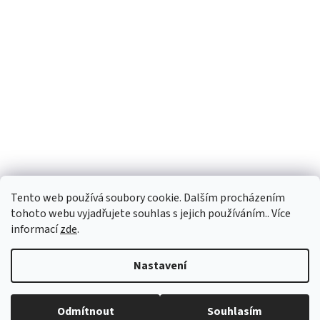
Tento web používá soubory cookie. Dalším procházením
tohoto webu vyjadřujete souhlas s jejich používáním.. Více
informací
zde
.
Vytvořil Shoptet
Nastavení
Copyright 2026
PEGASPLUS
. Všechna práva vyhrazena.
Upravit
Odmítnout
Souhlasím
nastavení cookies