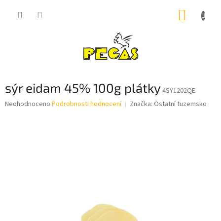
Přejít
NÁKUP
na
obsah
KOŠÍK
sýr eidam 45% 100g plátky
4SY1202QE
Průměrné
Neohodnoceno
Podrobnosti hodnocení
Značka:
Ostatní tuzemsko
hodnocení
produktu
je
0,0
z
5
hvězdiček.