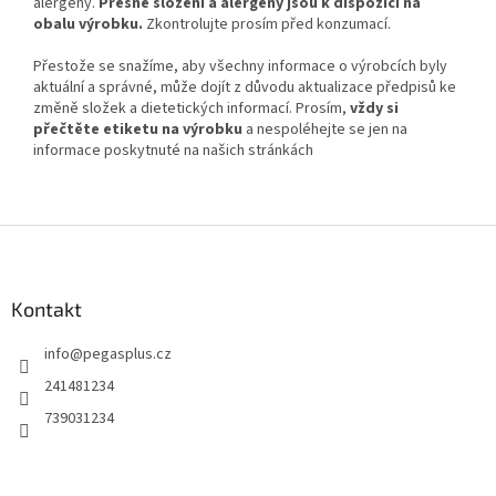
alergeny.
Přesné složení a alergeny jsou k dispozici na
obalu výrobku.
Zkontrolujte prosím před konzumací.
Přestože se snažíme, aby všechny informace o výrobcích byly
aktuální a správné, může dojít z důvodu aktualizace předpisů ke
změně složek a dietetických informací. Prosím,
vždy si
přečtěte etiketu na výrobku
a nespoléhejte se jen na
informace poskytnuté na našich stránkách
Z
á
p
a
Kontakt
t
info
@
pegasplus.cz
í
241481234
739031234