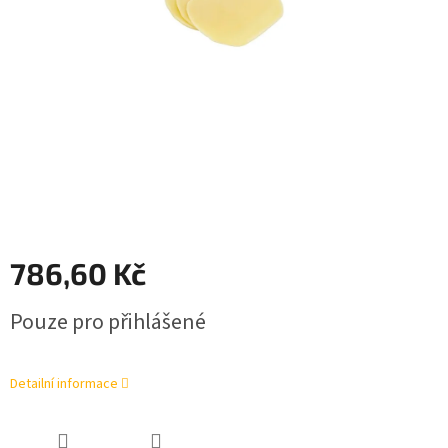
786,60 Kč
Měrná
Pouze pro přihlášené
cena:
Detailní informace