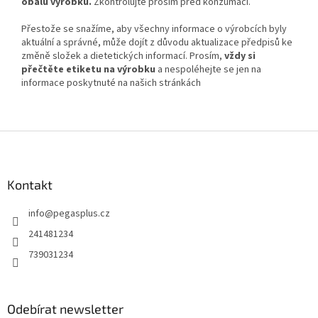
obalu výrobku.
Zkontrolujte prosím před konzumací.
Přestože se snažíme, aby všechny informace o výrobcích byly
aktuální a správné, může dojít z důvodu aktualizace předpisů ke
změně složek a dietetických informací. Prosím,
vždy si
přečtěte etiketu na výrobku
a nespoléhejte se jen na
informace poskytnuté na našich stránkách
Z
á
p
a
Kontakt
t
info
@
pegasplus.cz
í
241481234
739031234
Odebírat newsletter