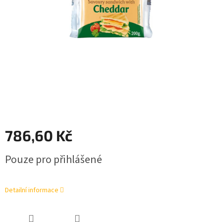
786,60 Kč
Měrná
Pouze pro přihlášené
cena:
Detailní informace