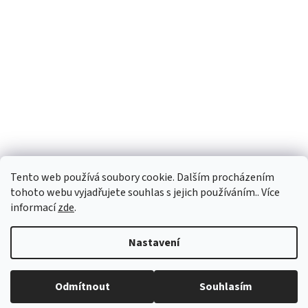
Tento web používá soubory cookie. Dalším procházením
tohoto webu vyjadřujete souhlas s jejich používáním.. Více
informací
zde
.
Vytvořil Shoptet
Nastavení
Copyright 2026
PEGASPLUS
. Všechna práva vyhrazena.
Upravit
Odmítnout
Souhlasím
nastavení cookies