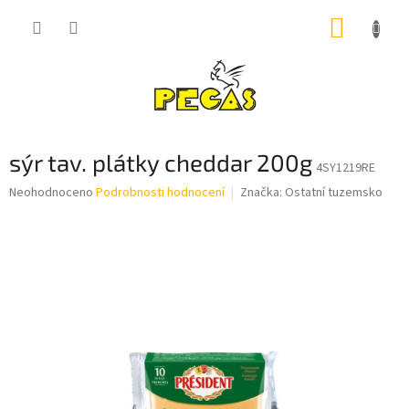
Přejít
NÁKUP
na
obsah
KOŠÍK
sýr tav. plátky cheddar 200g
4SY1219RE
Průměrné
Neohodnoceno
Podrobnosti hodnocení
Značka:
Ostatní tuzemsko
hodnocení
produktu
je
0,0
z
5
hvězdiček.