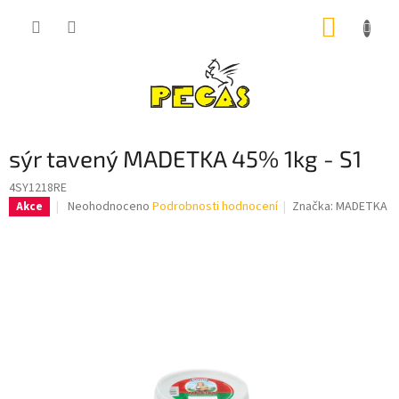
Přejít
NÁKUP
na
obsah
KOŠÍK
sýr tavený MADETKA 45% 1kg - S1
4SY1218RE
Průměrné
Neohodnoceno
Podrobnosti hodnocení
Značka:
MADETKA
Akce
hodnocení
produktu
je
0,0
z
5
hvězdiček.