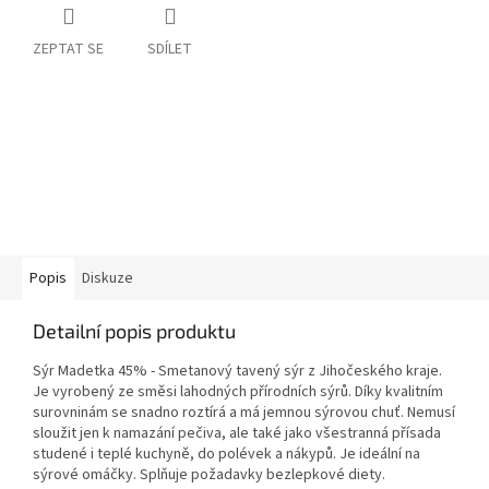
ZEPTAT SE
SDÍLET
Popis
Diskuze
Detailní popis produktu
Sýr Madetka 45% -
Smetanový tavený sýr z Jihočeského kraje.
Je vyrobený ze směsi lahodných přírodních sýrů. Díky kvalitním
surovninám se snadno roztírá a má jemnou sýrovou chuť. Nemusí
sloužit jen k namazání pečiva, ale také jako všestranná přísada
studené i teplé kuchyně, do polévek a nákypů. Je ideální na
sýrové omáčky. Splňuje požadavky bezlepkové diety.