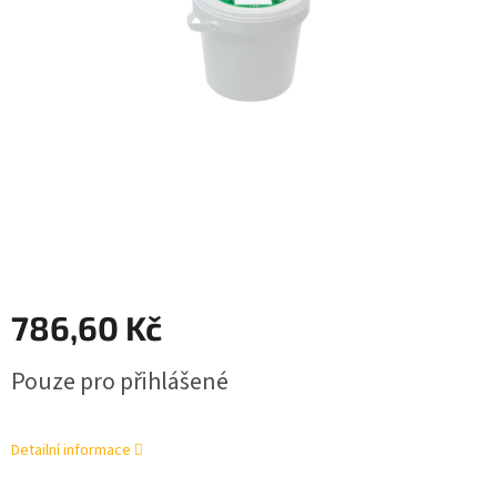
786,60 Kč
Měrná
Pouze pro přihlášené
cena:
Detailní informace