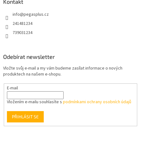
a
Kontakt
t
info
@
pegasplus.cz
í
241481234
739031234
Odebírat newsletter
Vložte svůj e-mail a my vám budeme zasílat informace o nových
produktech na našem e-shopu.
E-mail
Vložením e-mailu souhlasíte s
podmínkami ochrany osobních údajů
PŘIHLÁSIT SE