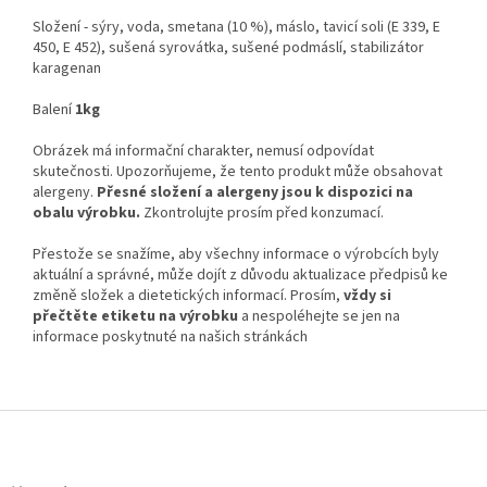
Složení -
sýry, voda, smetana (10 %), máslo, tavicí soli (E 339, E
450, E 452), sušená syrovátka, sušené podmáslí, stabilizátor
karagenan
Balení
1kg
Obrázek má informační charakter, nemusí odpovídat
skutečnosti. Upozorňujeme, že tento produkt může obsahovat
alergeny.
Přesné složení a alergeny jsou k dispozici na
obalu výrobku.
Zkontrolujte prosím před konzumací.
Přestože se snažíme, aby všechny informace o výrobcích byly
aktuální a správné, může dojít z důvodu aktualizace předpisů ke
změně složek a dietetických informací. Prosím,
vždy si
přečtěte etiketu na výrobku
a nespoléhejte se jen na
informace poskytnuté na našich stránkách
Z
á
p