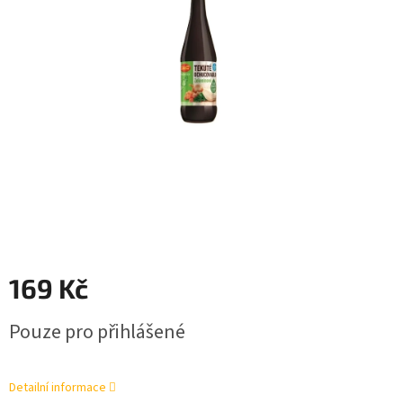
169 Kč
Měrná
Pouze pro přihlášené
cena:
Detailní informace