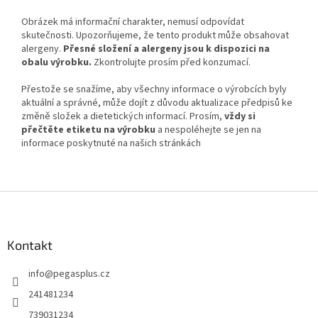
Obrázek má informační charakter, nemusí odpovídat
skutečnosti. Upozorňujeme, že tento produkt může obsahovat
alergeny.
Přesné složení a alergeny jsou k dispozici na
obalu výrobku.
Zkontrolujte prosím před konzumací.
Přestože se snažíme, aby všechny informace o výrobcích byly
aktuální a správné, může dojít z důvodu aktualizace předpisů ke
změně složek a dietetických informací. Prosím,
vždy si
přečtěte etiketu na výrobku
a nespoléhejte se jen na
informace poskytnuté na našich stránkách
Z
á
p
a
Kontakt
t
info
@
pegasplus.cz
í
241481234
739031234