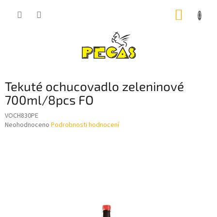
Přejít
NÁKUP
na
obsah
KOŠÍK
Tekuté ochucovadlo zeleninové
700ml/8pcs FO
VOCH830PE
Průměrné
Neohodnoceno
Podrobnosti hodnocení
hodnocení
produktu
je
0,0
z
5
hvězdiček.