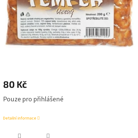
80 Kč
Měrná
Pouze pro přihlášené
cena:
Detailní informace