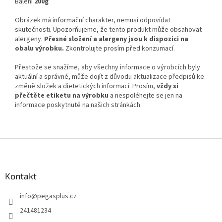
Balení
200
g
Obrázek má informační charakter, nemusí odpovídat
skutečnosti. Upozorňujeme, že tento produkt může obsahovat
alergeny.
Přesné složení a alergeny jsou k dispozici na
obalu výrobku.
Zkontrolujte prosím před konzumací.
Přestože se snažíme, aby všechny informace o výrobcích byly
aktuální a správné, může dojít z důvodu aktualizace předpisů ke
změně složek a dietetických informací. Prosím,
vždy si
přečtěte etiketu na výrobku
a nespoléhejte se jen na
informace poskytnuté na našich stránkách
Z
á
p
a
Kontakt
t
info
@
pegasplus.cz
í
241481234