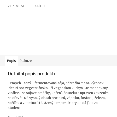
ZEPTAT SE
SDÍLET
Popis
Diskuze
Detailní popis produktu
Tempeh uzený -
fermentovaná sója, náhražka masa. Výrobek
ideální pro vegetariánskou či veganskou kuchyni. Je marinovaný
v nálevu ze sójové omáčky, koření, česneku a upraven zauzením
na dřevě.. Má vysoký obsah proteinů, vápníku, fosforu, železa,
hořčíku a vitamínu B12. Uzený tempeh, který se dá jíst i za
studena.