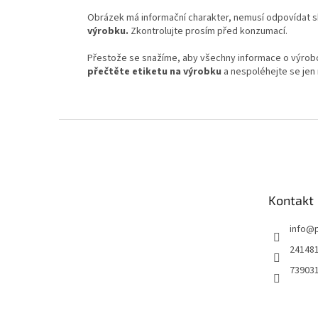
Obrázek má informační charakter, nemusí odpovídat 
výrobku.
Zkontrolujte prosím před konzumací.
Přestože se snažíme, aby všechny informace o výrobcí
přečtěte etiketu na výrobku
a nespoléhejte se jen
Z
á
p
a
t
Kontakt
í
info
@
24148
73903