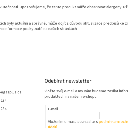
skutečnosti. Upozorňujeme, že tento produkt může obsahovat alergeny.
Př
ch byly aktuální a správné, může dojít z důvodu aktualizace předpisů ke z
 na informace poskytnuté na našich stránkách
Odebírat newsletter
Vložte svůj e-mail a my vám budeme zasílat info
pegasplus.cz
produktech na našem e-shopu.
1234
1234
E-mail
Vložením e-mailu souhlasíte s
podmínkami ochr
údajů