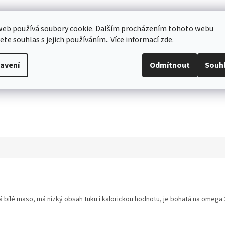
web používá soubory cookie. Dalším procházením tohoto webu
jete souhlas s jejich používáním.. Více informací
zde
.
avení
Odmítnout
Souh
á bílé maso,
má nízký obsah tuku i kalorickou hodnotu, je bohatá na omega 3