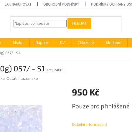
JAK NAKUPOVAT
OBCHODNÍ PODMÍNKY
PODMÍNKY OCHRANY OS
HLEDAT
o
Mléko
Nápoje
DIA
Chlazené
Mražené
g) 057/ - S1
0g) 057/ - S1
9RY1240PE
čka:
Ostatní tuzemsko
950 Kč
Měrná
Pouze pro přihlášené
cena:
Detailní informace