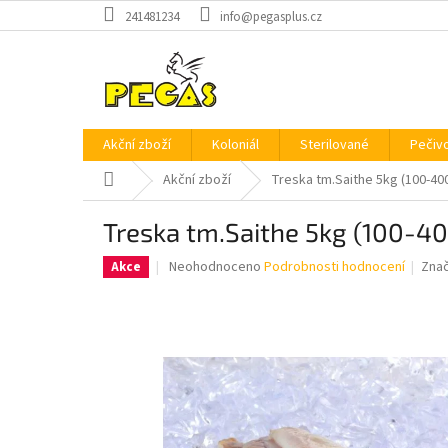
Přejít
241481234
info@pegasplus.cz
na
obsah
Akční zboží
Koloniál
Sterilované
Pečiv
Domů
Akční zboží
Treska tm.Saithe 5kg (100-400
Treska tm.Saithe 5kg (100-40
Průměrné
Neohodnoceno
Podrobnosti hodnocení
Zna
Akce
hodnocení
produktu
je
0,0
z
5
hvězdiček.