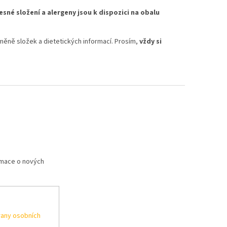
esné složení a alergeny jsou k dispozici na obalu
měně složek a dietetických informací. Prosím,
vždy si
rmace o nových
any osobních