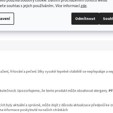
web používá soubory cookie. Dalším procházením tohoto webu
jete souhlas s jejich používáním.. Více informací
zde
.
avení
Odmítnout
Souh
žení, fritování a pečení. Díky vysoké tepelné stabilitě se nepřepaluje a ne
skutečnosti. Upozorňujeme, že tento produkt může obsahovat alergeny.
Př
ch byly aktuální a správné, může dojít z důvodu aktualizace předpisů ke z
 na informace poskytnuté na našich stránkách