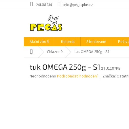
Přejít
241481234
info@pegasplus.cz
na
obsah
Akční zboží
Koloniál
Sterilované
Pečiv
Domů
Chlazené
tuk OMEGA 250g - S1
tuk OMEGA 250g - S1
2TU1187PE
Průměrné
Neohodnoceno
Podrobnosti hodnocení
Značka:
Ostatn
hodnocení
produktu
je
0,0
z
5
hvězdiček.