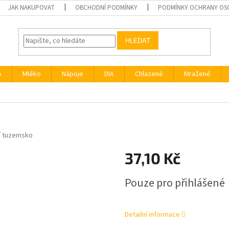
JAK NAKUPOVAT
OBCHODNÍ PODMÍNKY
PODMÍNKY OCHRANY OS
HLEDAT
o
Mléko
Nápoje
DIA
Chlazené
Mražené
í tuzemsko
37,10 Kč
Měrná
Pouze pro přihlášené
cena:
Detailní informace