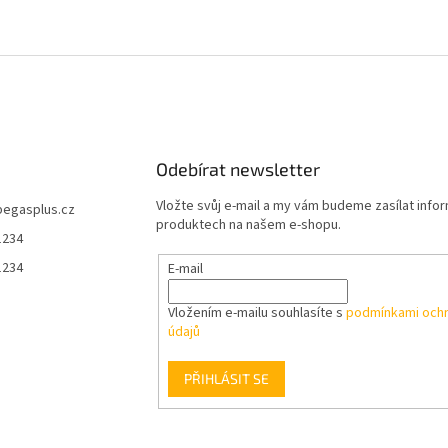
Odebírat newsletter
Vložte svůj e-mail a my vám budeme zasílat info
pegasplus.cz
produktech na našem e-shopu.
1234
1234
E-mail
Vložením e-mailu souhlasíte s
podmínkami ochr
údajů
PŘIHLÁSIT SE