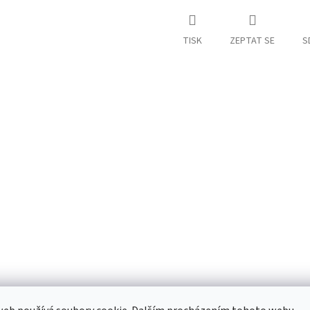
TISK
ZEPTAT SE
S