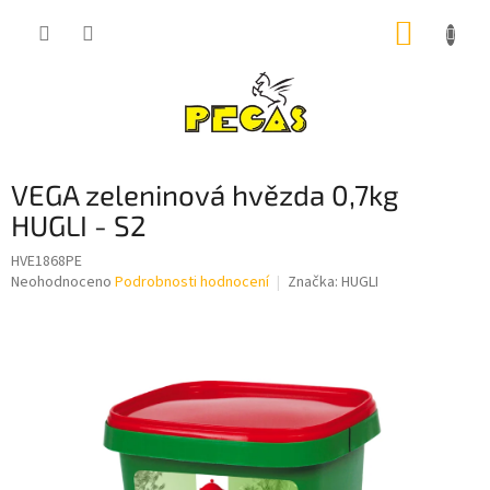
Přejít
NÁKUP
na
obsah
KOŠÍK
VEGA zeleninová hvězda 0,7kg
HUGLI - S2
HVE1868PE
Průměrné
Neohodnoceno
Podrobnosti hodnocení
Značka:
HUGLI
hodnocení
produktu
je
0,0
z
5
hvězdiček.