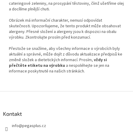
cateringové zeleniny, na prosypání těstoviny, čímž ušetříme olej
a docílíme plnější chuti.
Obrázek má informační charakter, nemusí odpovídat
skutečnosti. Upozorňujeme, že tento produkt může obsahovat
alergeny. Přesné složení a alergeny jsou k dispozici na obalu
výrobku. Zkontrolujte prosím před konzumací.
Přestože se snažíme, aby všechny informace o výrobcích byly
aktuální a správné, může dojít z důvodu aktualizace předpisů ke
změně složek a dietetických informací. Prosím,
vždy si
přečtěte etiketu na výrobku
a nespoléhejte se jen na
informace poskytnuté na našich stránkách.
Z
á
p
a
Kontakt
t
info
@
pegasplus.cz
í