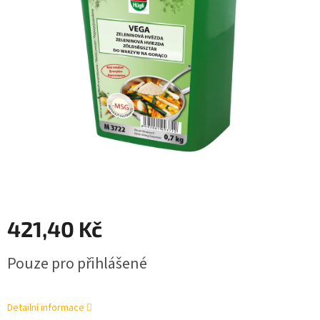
421,40 Kč
Měrná
Pouze pro přihlášené
cena:
Detailní informace