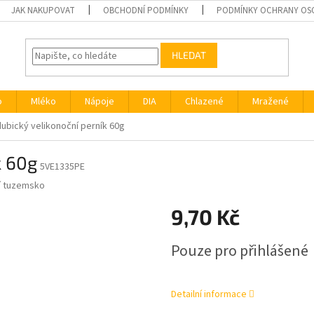
JAK NAKUPOVAT
OBCHODNÍ PODMÍNKY
PODMÍNKY OCHRANY OS
HLEDAT
o
Mléko
Nápoje
DIA
Chlazené
Mražené
ubický velikonoční perník 60g
k 60g
5VE1335PE
í tuzemsko
9,70 Kč
Měrná
Pouze pro přihlášené
cena:
Detailní informace