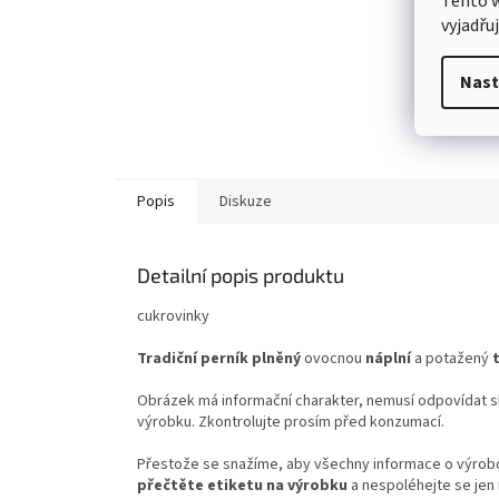
Tento 
vyjadřu
Nast
Popis
Diskuze
Detailní popis produktu
cukrovinky
Tradiční perník plněný
ovocnou
náplní
a potažený
Obrázek má informační charakter, nemusí odpovídat sk
výrobku. Zkontrolujte prosím před konzumací.
Přestože se snažíme, aby všechny informace o výrobcí
přečtěte etiketu na výrobku
a nespoléhejte se jen 