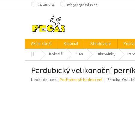
Přejít
241481234
info@pegasplus.cz
na
obsah
Akční zboží
Koloniál
Sterilované
Pečiv
Domů
Koloniál
Cukr
Cukrovinky
Pard
Pardubický velikonoční perní
Průměrné
Neohodnoceno
Podrobnosti hodnocení
Značka:
Ostatn
hodnocení
produktu
je
0,0
z
5
hvězdiček.