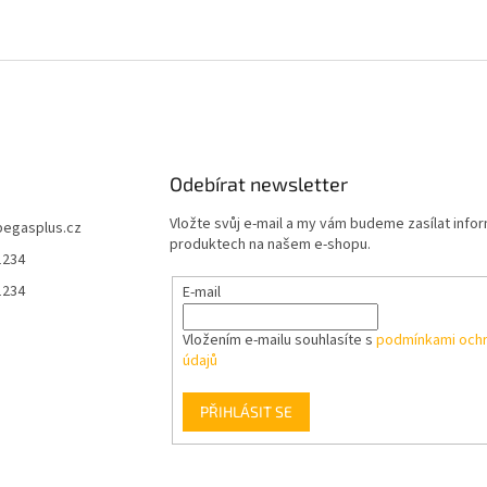
Odebírat newsletter
Vložte svůj e-mail a my vám budeme zasílat info
pegasplus.cz
produktech na našem e-shopu.
1234
1234
E-mail
Vložením e-mailu souhlasíte s
podmínkami ochr
údajů
PŘIHLÁSIT SE