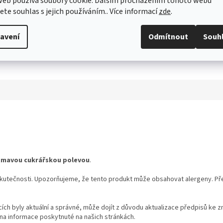
web používá soubory cookie. Dalším procházením tohoto webu
jete souhlas s jejich používáním.. Více informací
zde
.
avení
Odmítnout
Souh
tmavou cukrářskou polevou
.
utečnosti. Upozorňujeme, že tento produkt může obsahovat alergeny. Přesn
ch byly aktuální a správné, může dojít z důvodu aktualizace předpisů ke z
na informace poskytnuté na našich stránkách.