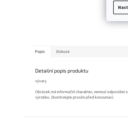
Nast
Popis
Diskuze
Detailní popis produktu
vývary
Obrázek má informační charakter, nemusí odpovídat sk
výrobku. Zkontrolujte prosím před konzumací.
Z
á