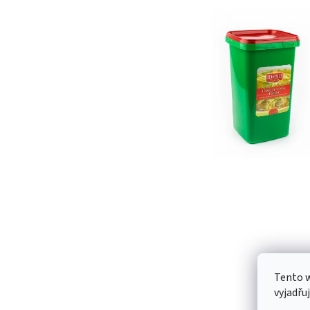
Tento 
vyjadřu