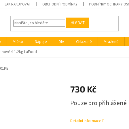
JAK NAKUPOVAT
OBCHODNÍ PODMÍNKY
PODMÍNKY OCHRANY OS
HLEDAT
o
Mléko
Nápoje
DIA
Chlazené
Mražené
r hovězí 1.2kg LaFood
001PE
d
730 Kč
Měrná
Pouze pro přihlášené
cena:
Detailní informace