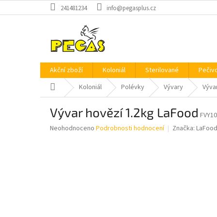
Přejít
241481234
info@pegasplus.cz
na
obsah
Akční zboží
Koloniál
Sterilované
Pečiv
Domů
Koloniál
Polévky
Vývary
Výva
Vývar hovězí 1.2kg LaFood
FVY1
Průměrné
Neohodnoceno
Podrobnosti hodnocení
Značka:
LaFoo
hodnocení
produktu
je
0,0
z
5
hvězdiček.