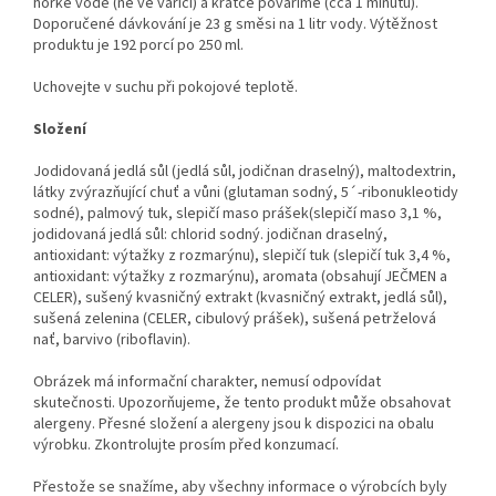
horké vodě (ne ve vařící) a krátce povaříme (cca 1 minutu).
Doporučené dávkování je 23 g směsi na 1 litr vody. Výtěžnost
produktu je 192 porcí po 250 ml.
Uchovejte v suchu při pokojové teplotě.
Složení
Jodidovaná jedlá sůl (jedlá sůl, jodičnan draselný), maltodextrin,
látky zvýrazňující chuť a vůni (glutaman sodný, 5´-ribonukleotidy
sodné), palmový tuk, slepičí maso prášek(slepičí maso 3,1 %,
jodidovaná jedlá sůl: chlorid sodný. jodičnan draselný,
antioxidant: výtažky z rozmarýnu), slepičí tuk (slepičí tuk 3,4 %,
antioxidant: výtažky z rozmarýnu), aromata (obsahují JEČMEN a
CELER), sušený kvasničný extrakt (kvasničný extrakt, jedlá sůl),
sušená zelenina (CELER, cibulový prášek), sušená petrželová
nať, barvivo (riboflavin).
Obrázek má informační charakter, nemusí odpovídat
skutečnosti. Upozorňujeme, že tento produkt může obsahovat
alergeny. Přesné složení a alergeny jsou k dispozici na obalu
výrobku. Zkontrolujte prosím před konzumací.
Přestože se snažíme, aby všechny informace o výrobcích byly