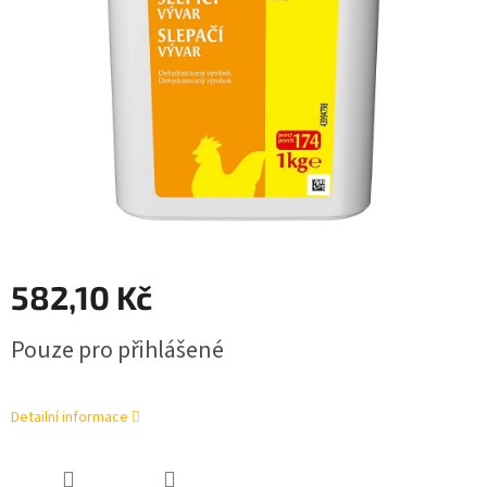
582,10 Kč
Měrná
Pouze pro přihlášené
cena:
Detailní informace