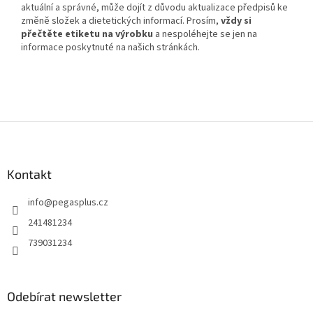
aktuální a správné, může dojít z důvodu aktualizace předpisů ke
změně složek a dietetických informací. Prosím,
vždy si
přečtěte etiketu na výrobku
a nespoléhejte se jen na
informace poskytnuté na našich stránkách.
Z
á
p
a
Kontakt
t
info
@
pegasplus.cz
í
241481234
739031234
Odebírat newsletter