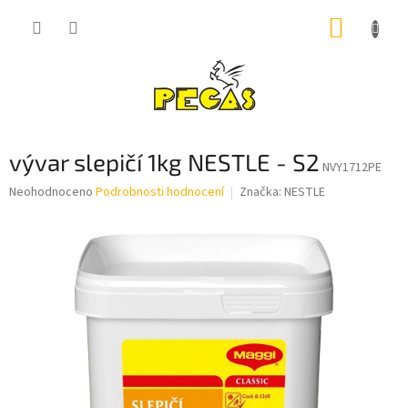
Přejít
NÁKUP
na
obsah
KOŠÍK
vývar slepičí 1kg NESTLE - S2
NVY1712PE
Průměrné
Neohodnoceno
Podrobnosti hodnocení
Značka:
NESTLE
hodnocení
produktu
je
0,0
z
5
hvězdiček.