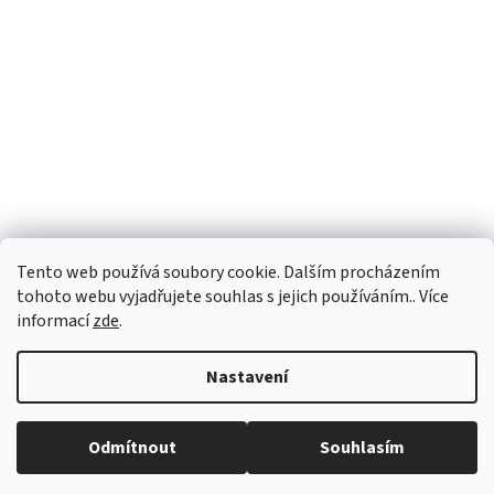
Tento web používá soubory cookie. Dalším procházením
tohoto webu vyjadřujete souhlas s jejich používáním.. Více
informací
zde
.
Vytvořil Shoptet
Nastavení
Copyright 2026
PEGASPLUS
. Všechna práva vyhrazena.
Upravit
Odmítnout
Souhlasím
nastavení cookies