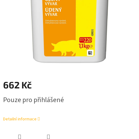
662 Kč
Měrná
Pouze pro přihlášené
cena:
Detailní informace