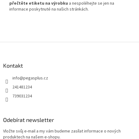
přečtěte etiketu na výrobku
a nespoléhejte se jen na
informace poskytnuté na našich stránkách.
Z
á
p
a
Kontakt
t
info
@
pegasplus.cz
í
241481234
739031234
Odebírat newsletter
Vložte svůj e-mail a my vám budeme zasílat informace o nových
produktech na našem e-shopu.