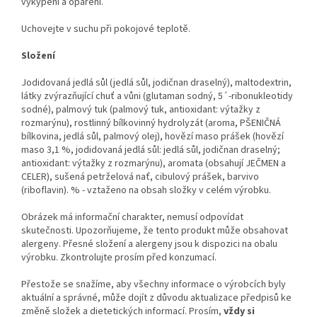
vykypění a opaření.
Uchovejte v suchu při pokojové teplotě.
Složení
Jodidovaná jedlá sůl (jedlá sůl, jodičnan draselný), maltodextrin,
látky zvýrazňující chuť a vůni (glutaman sodný, 5´-ribonukleotidy
sodné), palmový tuk (palmový tuk, antioxidant: výtažky z
rozmarýnu), rostlinný bílkovinný hydrolyzát (aroma, PŠENIČNÁ
bílkovina, jedlá sůl, palmový olej), hovězí maso prášek (hovězí
maso 3,1 %, jodidovaná jedlá sůl: jedlá sůl, jodičnan draselný;
antioxidant: výtažky z rozmarýnu), aromata (obsahují JEČMEN a
CELER), sušená petrželová nať, cibulový prášek, barvivo
(riboflavin). % - vztaženo na obsah složky v celém výrobku.
Obrázek má informační charakter, nemusí odpovídat
skutečnosti. Upozorňujeme, že tento produkt může obsahovat
alergeny. Přesné složení a alergeny jsou k dispozici na obalu
výrobku. Zkontrolujte prosím před konzumací.
Přestože se snažíme, aby všechny informace o výrobcích byly
aktuální a správné, může dojít z důvodu aktualizace předpisů ke
změně složek a dietetických informací. Prosím,
vždy si