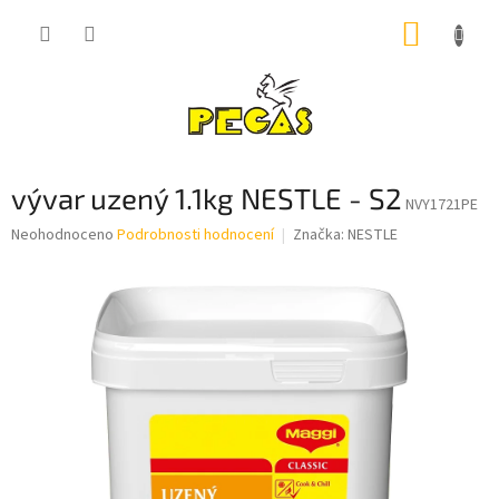
Přejít
NÁKUP
na
obsah
KOŠÍK
vývar uzený 1.1kg NESTLE - S2
NVY1721PE
Průměrné
Neohodnoceno
Podrobnosti hodnocení
Značka:
NESTLE
hodnocení
produktu
je
0,0
z
5
hvězdiček.