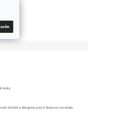
lasím
k lusky
é složení a alergeny jsou k dispozici na obalu