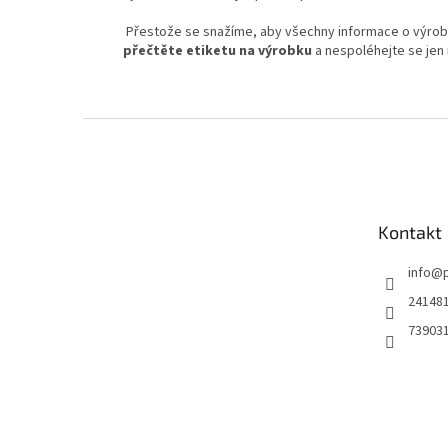
Přestože se snažíme, aby všechny informace o výrobcí
přečtěte etiketu na výrobku
a nespoléhejte se jen 
Z
á
p
a
t
Kontakt
í
info
@
24148
73903