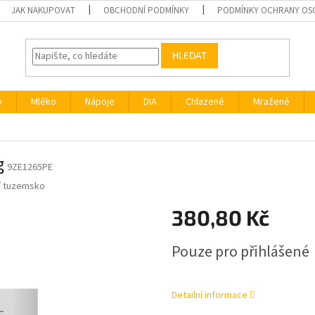
JAK NAKUPOVAT
OBCHODNÍ PODMÍNKY
PODMÍNKY OCHRANY OS
HLEDAT
o
Mléko
Nápoje
DIA
Chlazené
Mražené
g
9ZE1265PE
í tuzemsko
380,80 Kč
Měrná
Pouze pro přihlášené
cena:
Detailní informace