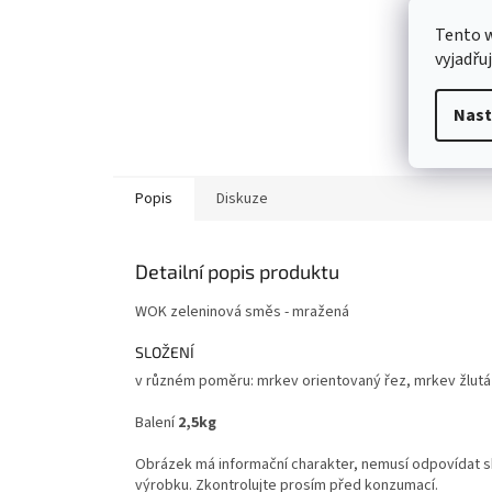
Tento 
vyjadřu
Nast
Popis
Diskuze
Detailní popis produktu
WOK zeleninová směs - mražená
SLOŽENÍ
v různém poměru: mrkev orientovaný řez, mrkev žlutá o
Balení
2,5kg
Obrázek má informační charakter, nemusí odpovídat sk
výrobku. Zkontrolujte prosím před konzumací.