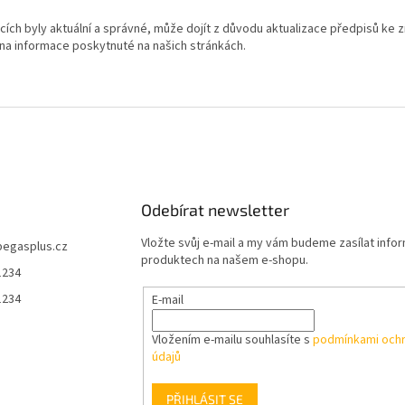
ch byly aktuální a správné, může dojít z důvodu aktualizace předpisů ke z
na informace poskytnuté na našich stránkách.
Odebírat newsletter
Vložte svůj e-mail a my vám budeme zasílat info
pegasplus.cz
produktech na našem e-shopu.
1234
1234
E-mail
Vložením e-mailu souhlasíte s
podmínkami ochr
údajů
PŘIHLÁSIT SE