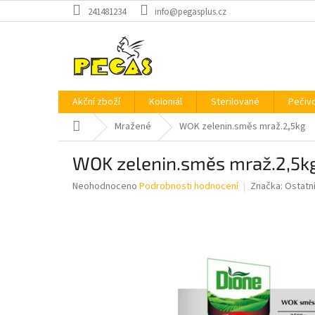
Přejít
241481234
info@pegasplus.cz
na
obsah
Akční zboží
Koloniál
Sterilované
Pečiv
Domů
Mražené
WOK zelenin.směs mraž.2,5kg
WOK zelenin.směs mraž.2,5k
Průměrné
Neohodnoceno
Podrobnosti hodnocení
Značka:
Ostatn
hodnocení
produktu
je
0,0
z
5
hvězdiček.