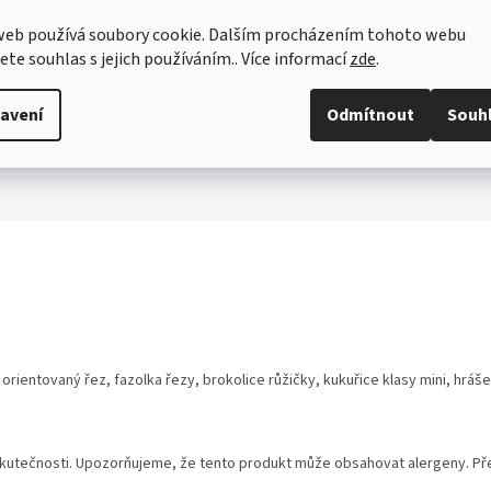
web používá soubory cookie. Dalším procházením tohoto webu
jete souhlas s jejich používáním.. Více informací
zde
.
avení
Odmítnout
Souh
rientovaný řez, fazolka řezy, brokolice růžičky, kukuřice klasy mini, hráše
utečnosti. Upozorňujeme, že tento produkt může obsahovat alergeny. Přesn