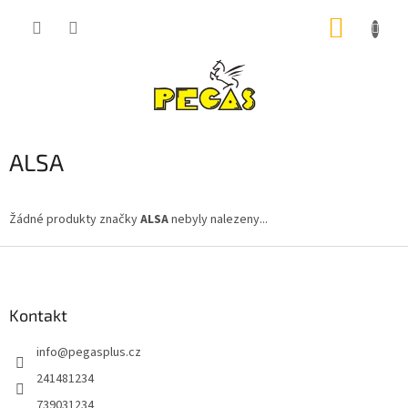
Přejít
NÁKUP
na
obsah
KOŠÍK
ALSA
Žádné produkty značky
ALSA
nebyly nalezeny...
Z
á
p
a
Kontakt
t
info
@
pegasplus.cz
í
241481234
739031234