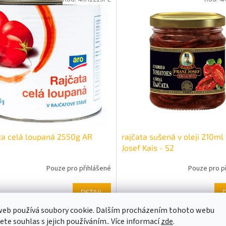
ta celá loupaná 2550g AR
rajčata sušená v oleji 210ml
Josef Kais - S2
Pouze pro přihlášené
Pouze pro p
DETAIL
50 Kč
71,50 Kč
/ ks
/ ks
web používá soubory cookie. Dalším procházením tohoto webu
Kód:
2KO1120PE
Kód:
2
jete souhlas s jejich používáním.. Více informací
zde
.