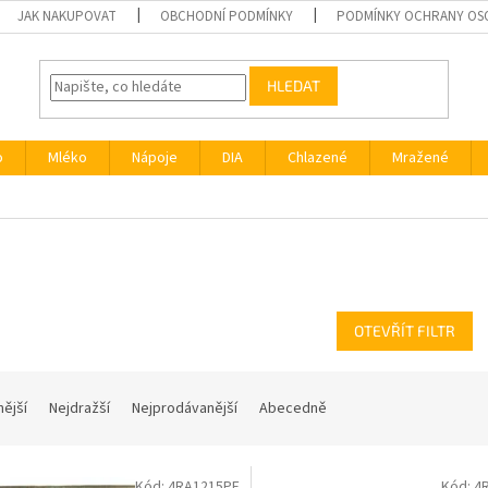
JAK NAKUPOVAT
OBCHODNÍ PODMÍNKY
PODMÍNKY OCHRANY OS
HLEDAT
o
Mléko
Nápoje
DIA
Chlazené
Mražené
c
OTEVŘÍT FILTR
nější
Nejdražší
Nejprodávanější
Abecedně
Kód:
4RA1215PE
Kód:
4