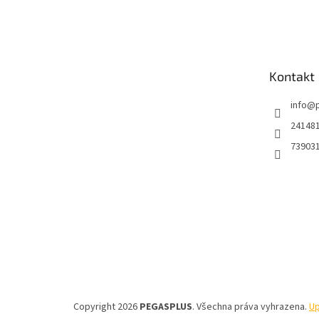
Z
á
p
a
t
Kontakt
í
info
@
24148
73903
Copyright 2026
PEGASPLUS
. Všechna práva vyhrazena.
Up