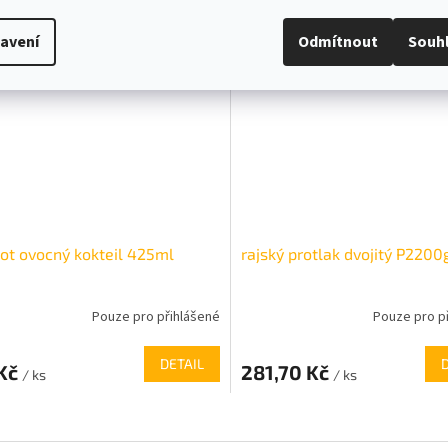
avení
Odmítnout
Souh
t ovocný kokteil 425ml
rajský protlak dvojitý P2200g
Pouze pro přihlášené
Pouze pro p
DETAIL
 Kč
281,70 Kč
/ ks
/ ks
O
v