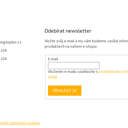
l
á
d
a
c
í
Odebírat newsletter
p
r
Vložte svůj e-mail a my vám budeme zasílat info
pegasplus.cz
v
produktech na našem e-shopu.
1234
k
y
1234
E-mail
v
ý
Vložením e-mailu souhlasíte s
podmínkami ochr
p
údajů
i
s
u
PŘIHLÁSIT SE
ravit nastavení cookies