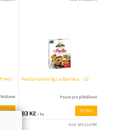
 Franz
Paella koření 9g La Barraca - S2
řihlášené
Pouze pro přihlášené
DETAIL
DETAIL
83 Kč
/ ks
RA1162ME
Kód:
2KO1107RE