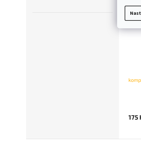
Nast
kompo
175