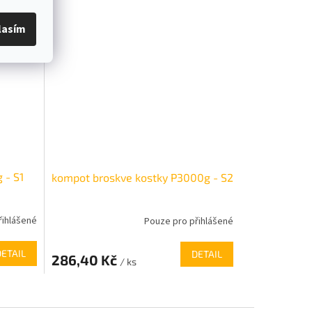
lasím
 - S1
kompot broskve kostky P3000g - S2
řihlášené
Pouze pro přihlášené
DETAIL
DETAIL
286,40 Kč
/ ks