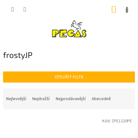
Přejít
NÁKUP
na
obsah
KOŠÍK
frostyJP
OTEVŘÍT FILTR
Ř
a
Nejlevnější
Nejdražší
Nejprodávanější
Abecedně
z
e
V
n
Kód:
ZPE1220PE
ý
í
p
p