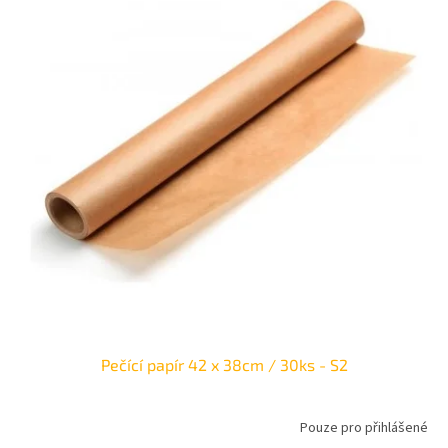
i
r
s
o
p
d
r
u
o
k
d
t
u
ů
k
t
ů
Pečící papír 42 x 38cm / 30ks - S2
Pouze pro přihlášené