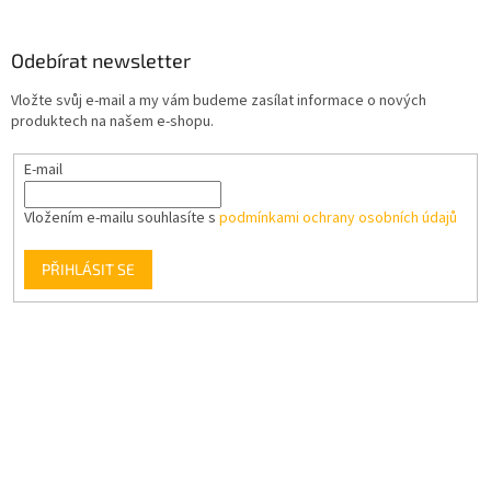
y
v
ý
Odebírat newsletter
p
i
Vložte svůj e-mail a my vám budeme zasílat informace o nových
s
produktech na našem e-shopu.
u
E-mail
Vložením e-mailu souhlasíte s
podmínkami ochrany osobních údajů
PŘIHLÁSIT SE