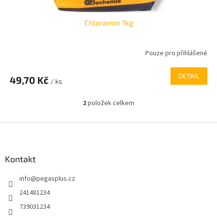
Chloramin 1kg
Pouze pro přihlášené
DETAIL
49,70 Kč
/ ks
2
položek celkem
O
v
l
Z
á
á
d
p
a
a
Kontakt
c
t
í
info
@
pegasplus.cz
í
p
r
241481234
v
739031234
k