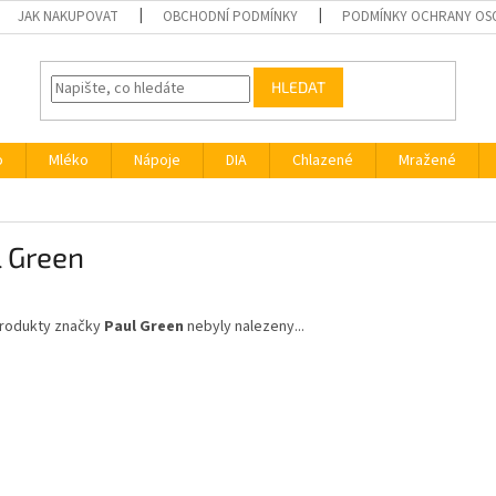
JAK NAKUPOVAT
OBCHODNÍ PODMÍNKY
PODMÍNKY OCHRANY OS
HLEDAT
o
Mléko
Nápoje
DIA
Chlazené
Mražené
l Green
rodukty značky
Paul Green
nebyly nalezeny...