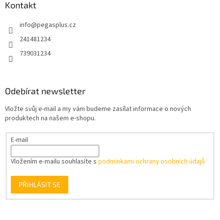
a
Kontakt
c
t
í
info
@
pegasplus.cz
í
p
r
241481234
v
739031234
k
y
v
ý
Odebírat newsletter
p
i
Vložte svůj e-mail a my vám budeme zasílat informace o nových
s
produktech na našem e-shopu.
u
E-mail
Vložením e-mailu souhlasíte s
podmínkami ochrany osobních údajů
PŘIHLÁSIT SE