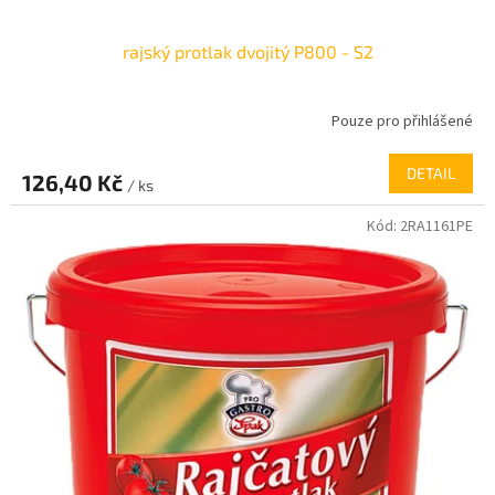
rajský protlak dvojitý P800 - S2
Pouze pro přihlášené
DETAIL
126,40 Kč
/ ks
Kód:
2RA1161PE