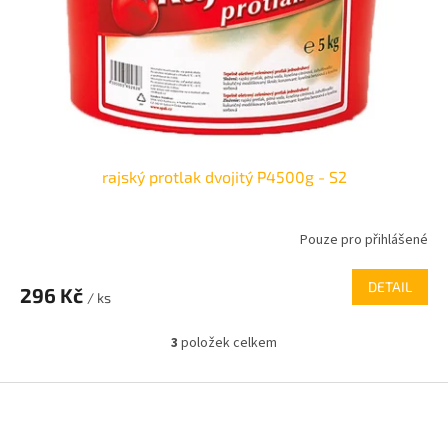
rajský protlak dvojitý P4500g - S2
Pouze pro přihlášené
DETAIL
296 Kč
/ ks
3
položek celkem
O
v
l
Z
á
á
d
p
a