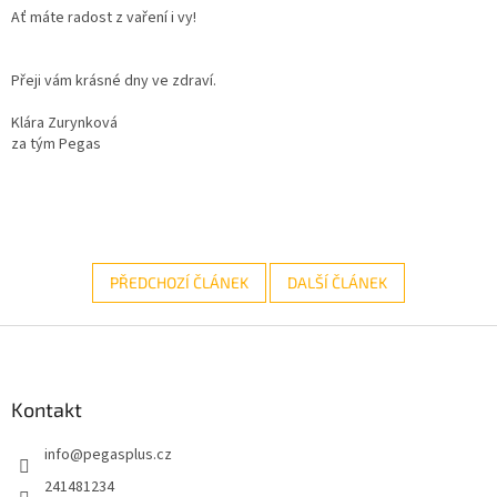
Ať máte radost z vaření i vy!
Přeji vám krásné dny ve zdraví.
Klára Zurynková
za tým Pegas
PŘEDCHOZÍ ČLÁNEK
DALŠÍ ČLÁNEK
Z
á
p
a
Kontakt
t
info
@
pegasplus.cz
í
241481234