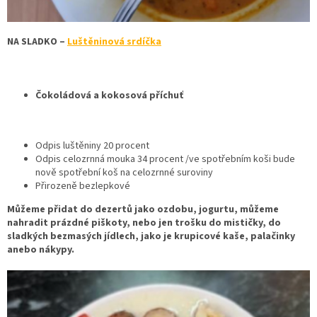
NA SLADKO –
Luštěninová srdíčka
Čokoládová a kokosová příchuť
Odpis luštěniny 20 procent
Odpis celozrnná mouka 34 procent /ve spotřebním koši bude
nově spotřební koš na celozrnné suroviny
Přirozeně bezlepkové
Můžeme přidat do dezertů jako ozdobu, jogurtu, můžeme
nahradit prázdné piškoty, nebo jen trošku do mističky, do
sladkých bezmasých jídlech, jako je krupicové kaše, palačinky
anebo nákypy.