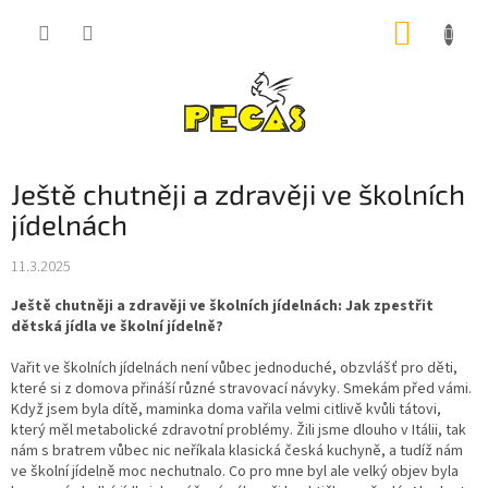
Přejít
NÁKUP
na
obsah
KOŠÍK
Ještě chutněji a zdravěji ve školních
jídelnách
11.3.2025
Ještě chutněji a zdravěji ve školních jídelnách: Jak zpestřit
dětská jídla ve školní jídelně?
Vařit ve školních jídelnách není vůbec jednoduché, obzvlášť pro děti,
které si z domova přináší různé stravovací návyky. Smekám před vámi.
Když jsem byla dítě, maminka doma vařila velmi citlivě kvůli tátovi,
který měl metabolické zdravotní problémy. Žili jsme dlouho v Itálii, tak
nám s bratrem vůbec nic neříkala klasická česká kuchyně, a tudíž nám
ve školní jídelně moc nechutnalo. Co pro mne byl ale velký objev byla