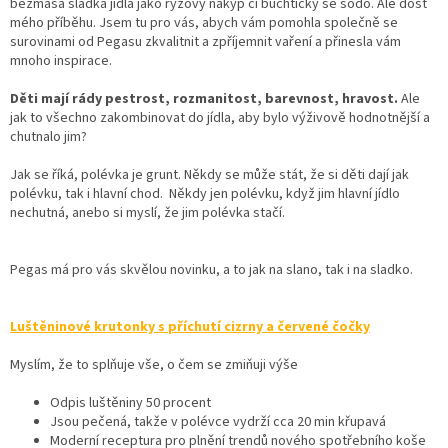
bezmasá sladká jídla jako rýžový nákyp či buchtičky se šodó. Ale dost
mého příběhu. Jsem tu pro vás, abych vám pomohla společně se
surovinami od Pegasu zkvalitnit a zpříjemnit vaření a přinesla vám
mnoho inspirace.
Děti mají rády pestrost, rozmanitost, barevnost, hravost.
Ale
jak to všechno zakombinovat do jídla, aby bylo výživově hodnotnější a
chutnalo jim?
Jak se říká, polévka je grunt. Někdy se může stát, že si děti dají jak
polévku, tak i hlavní chod. Někdy jen polévku, když jim hlavní jídlo
nechutná, anebo si myslí, že jim polévka stačí.
Pegas má pro vás skvělou novinku, a to jak na slano, tak i na sladko.
Luštěninové krutonky s příchutí cizrny a červené čočky
Myslím, že to splňuje vše, o čem se zmiňuji výše
Odpis luštěniny 50 procent
Jsou pečená, takže v polévce vydrží cca 20 min křupavá
Moderní receptura pro plnění trendů nového spotřebního koše