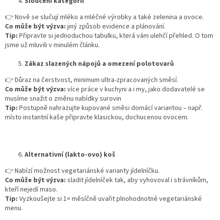
Sloučení kategorií
👉
Nově se slučují mléko a mléčné výrobky a také zelenina a ovoce.
Co může být výzva:
jiný způsob evidence a plánování.
Tip:
Připravte si jednoduchou tabulku, která vám ulehčí přehled. O tom
jsme už mluvili v minulém článku.
Zákaz slazených nápojů a omezení polotovarů
👉
Důraz na čerstvost, minimum ultra-zpracovaných směsí.
Co může být výzva:
více práce v kuchyni a i my, jako dodavatelé se
musíme snažit o změnu nabídky surovin
Tip:
Postupně nahrazujte kupované směsi domácí variantou – např.
místo instantní kaše připravte klasickou, dochucenou ovocem.
Alternativní (lakto-ovo) koš
👉
Nabízí možnost vegetariánské varianty jídelníčku.
Co může být výzva:
sladit jídelníček tak, aby vyhovoval i strávníkům,
kteří nejedí maso.
Tip:
Vyzkoušejte si 1× měsíčně uvařit plnohodnotné vegetariánské
menu.