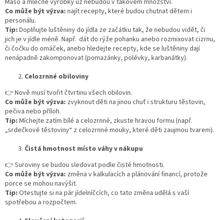
Maso a mléčné výrobky už nebudou v takovém množství.
Co může být výzva:
najít recepty, které budou chutnat dětem i
personálu.
Tip:
Doplňujte luštěniny do jídla ze začátku tak, že nebudou vidět, či
jich je v jídle méně. Např. dát do rýže pohanku anebo rozmixovat cizrnu,
či čočku do omáček, anebo hledejte recepty, kde se luštěniny dají
nenápadně zakomponovat (pomazánky, polévky, karbanátky).
Celozrnné obiloviny
👉
Nově musí tvořit čtvrtinu všech obilovin.
Co může být výzva:
zvyknout děti na jinou chuť i strukturu těstovin,
pečiva nebo příloh.
Tip:
Míchejte zatím bílé a celozrnné, zkuste hravou formu (např.
„srdečkové těstoviny“ z celozrnné mouky, které děti zaujmou tvarem).
Čistá hmotnost místo váhy v nákupu
👉
Suroviny se budou sledovat podle čisté hmotnosti.
Co může být výzva:
změna v kalkulacích a plánování financí, protože
porce se mohou navýšit.
Tip:
Otestujte si na pár jídelníčcích, co tato změna udělá s vaší
spotřebou a rozpočtem.