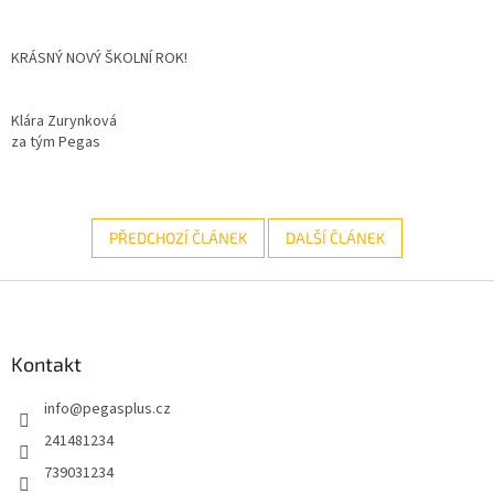
KRÁSNÝ NOVÝ ŠKOLNÍ ROK!
Klára Zurynková
za tým Pegas
PŘEDCHOZÍ ČLÁNEK
DALŠÍ ČLÁNEK
Z
á
p
a
Kontakt
t
info
@
pegasplus.cz
í
241481234
739031234