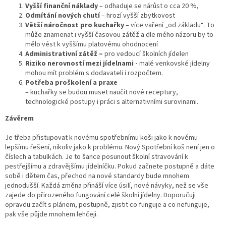
Vyšší finanční náklady
– odhaduje se nárůst o cca 20 %,
Odmítání nových chutí
– hrozí vyšší zbytkovost
Větší náročnost pro kuchařky
– více vaření „od základu“. To
může znamenat i vyšší časovou zátěž a dle mého názoru by to
mělo vést k vyššímu platovému ohodnocení
Administrativní zátěž –
pro vedoucí školních jídelen
Riziko nerovností mezi jídelnami -
malé venkovské jídelny
mohou mít problém s dodavateli i rozpočtem.
Potřeba proškolení a praxe
– kuchařky se budou muset naučit nové receptury,
technologické postupy i práci s alternativními surovinami.
Závěrem
Je třeba přistupovat k novému spotřebnímu koši jako k novému
lepšímu řešení, nikoliv jako k problému. Nový Spotřební koš není jen o
číslech a tabulkách. Je to šance posunout školní stravování k
pestřejšímu a zdravějšímu jídelníčku. Pokud začnete postupně a dáte
sobě i dětem čas, přechod na nové standardy bude mnohem
jednodušší. Každá změna přináší více úsilí, nové návyky, než se vše
zajede do přirozeného fungování celé školní jídelny. Doporučuji
opravdu začít s plánem, postupně, zjistit co funguje a co nefunguje,
pak vše půjde mnohem lehčeji.