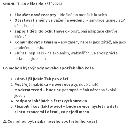
SHRNUTÍ: Co dělat do září 2026?
Zkoušet nové recepty
– ideálně po menších krocích.
Otestovat změny ve vážení a evidenci
– simulace „nanečisto“
vám dá klid.
Zapojit děti do ochutnávek
– postupná adaptace chutí je
klíčová,
Komunikovat s týmem
– aby změny nebrali jako zátěž, ale jako
společnou cestu.
Sbírat inspiraci
– na školeních, webinářích, ve spolupráci s
ostatními jídelnami.
Co mohou být výhody nového spotřebního koše
Zdravější jídelníček pro děti
Pestřejší nabídka – nové recepty
, nové chutě
Moderní trend – bude se
postupně měnit názor na školní
jídelny
Podpora lokálních a čerstvých surovin
Flexibilní koš (lakto-ovo) – bude se více myslet na děti
s intolerancemi i dětmi, co nejedí maso
⚠️
Co mohou být rizika nového spotřebního koše?