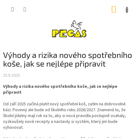
Přejít
NÁKUP
na
obsah
KOŠÍK
Výhody a rizika nového spotřebního
koše, jak se nejlépe připravit
25.9.2025
Výhody a rizika nového spotřebního koše, jak se nejlépe
připravit
Od září 2025 začíná platit nový spotřební koš, zatím na dobrovolné
bázi. Povinný ale bude od školního roku 2026/2027. Znamená to, že
školní jídelny mají rok na to, aby si nová pravidla postupně osahaly,
vyzkoušely nové recepty a nastavily si systém, který jim bude
vyhovovat.