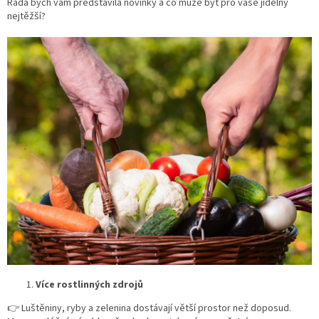
Ráda bych vám představila novinky a co může být pro vaše jídelny
nejtěžší?
Více rostlinných zdrojů
👉
Luštěniny, ryby a zelenina dostávají větší prostor než doposud.