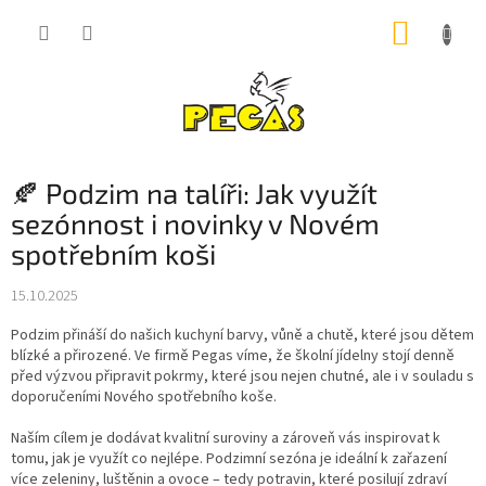
Přejít
NÁKUP
na
obsah
KOŠÍK
🍂 Podzim na talíři: Jak využít
sezónnost i novinky v Novém
spotřebním koši
15.10.2025
Podzim přináší do našich kuchyní barvy, vůně a chutě, které jsou dětem
blízké a přirozené. Ve firmě Pegas víme, že školní jídelny stojí denně
před výzvou připravit pokrmy, které jsou nejen chutné, ale i v souladu s
doporučeními Nového spotřebního koše.
Naším cílem je dodávat kvalitní suroviny a zároveň vás inspirovat k
tomu, jak je využít co nejlépe. Podzimní sezóna je ideální k zařazení
více zeleniny, luštěnin a ovoce – tedy potravin, které posilují zdraví