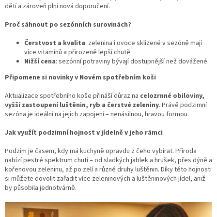
dětí a zároveň plní nová doporučení.
Proč sáhnout po sezónních surovinách?
Čerstvost a kvalita
: zelenina i ovoce sklizené v sezóně mají
více vitamínů a přirozeně lepší chutě
Nižší cena
: sezónní potraviny bývají dostupnější než dovážené.
Připomene si novinky v Novém spotřebním koši
Aktualizace spotřebního koše přináší důraz na
celozrnné obiloviny,
vyšší zastoupení luštěnin, ryb a čerstvé zeleniny
. Právě podzimní
sezóna je ideální na jejich zapojení – nenásilnou, hravou formou.
Jak využít podzimní hojnost v jídelně v jeho rámci
Podzim je časem, kdy má kuchyně opravdu z čeho vybírat. Příroda
nabízí pestré spektrum chutí – od sladkých jablek a hrušek, přes dýně a
kořenovou zeleninu, až po zelí a různé druhy luštěnin. Díky této hojnosti
si můžete dovolit zařadit více zeleninových a luštěninových jídel, aniž
by působila jednotvárně.