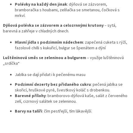
Polévky na každý den jinak
: dýňová se zázvorem,
bramboračka s houbami, zelňačka se smetanou, čočková s
mrkví.
Dýňová polévka se zázvorem a celozrnnými krutony
– sytá,
barevná a zahřeje v chladných dnech.
Hlavní jídla s podzimním nádechem
: zapečená cuketa s rýží,
fazolové chilli s kukuřicí, bulgur se špenátem a dýní
Luštěninová směs se zeleninou a bulgurem
– využije luštěninová
„srdíčka“
Jablka se dají přidat i k pečenému masu
Podzimní dezerty bez přidaného cukru
: pečená jablka se
skořicí, hruškové pyré, švestkový koláč s drobenkou.
Barevné přílohy
: bramborovo-dýňová kaše, salát z červeného
zelí, cizrnový salátek se zeleninou.
Barvy na talíři
: čím pestřejší, tím lákavější.