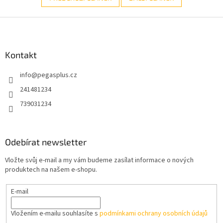
Z
á
p
a
Kontakt
t
info
@
pegasplus.cz
í
241481234
739031234
Odebírat newsletter
Vložte svůj e-mail a my vám budeme zasílat informace o nových
produktech na našem e-shopu.
E-mail
Vložením e-mailu souhlasíte s
podmínkami ochrany osobních údajů