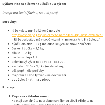
Dýňové rizoto s červenou čočkou a sýrem
(recept pro školní jídelnu, cca 100 porcí)
Suroviny:
rýže kulatozrnná výživově nej., ale i
https://eshop.pegasplus.cz/ryze-parboiled-5kg-lagris-exclusive/
- Rýže parboiled má v sobě vitamíny i minerály /vit. B a železo/
dýně Hokkaidó – 8 kg (neloupe se, jen se zbaví semínek)
červená čočka – 3,5 kg
cibule – 1,5 kg
rostlinný olej – 1,5 l
zeleninový vývar nebo voda – cca 20 l
sýr Eidam 30 % – 3,5 kg (nastrouhaný)
sůl, pepř – dle potřeby
majoránka nebo tymián – na dochucení
petrželová nať – na ozdobu
Postup:
Příprava základní směsi:
Na oleji osmahněte nadrobno nakrájenou cibuli. Přidejte na