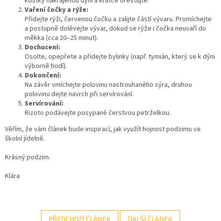
kostky nakrájenou dýni a krátce orestujte.
Vaření čočky a rýže:
Přidejte rýži, červenou čočku a zalijte částí vývaru. Promíchejte
a postupně dolévejte vývar, dokud se rýže i čočka neuvaří do
měkka (cca 20–25 minut).
Dochucení:
Osolte, opepřete a přidejte bylinky (např. tymián, který se k dýni
výborně hodí).
Dokončení:
Na závěr vmíchejte polovinu nastrouhaného sýra, druhou
polovinu dejte navrch při servírování.
Servírování:
Rizoto podávejte posypané čerstvou petrželkou.
Věřím, že vám článek
bude inspirací, jak využít hojnost podzimu ve
školní jídelně.
Krásný podzim.
Klára
PŘEDCHOZÍ ČLÁNEK
DALŠÍ ČLÁNEK